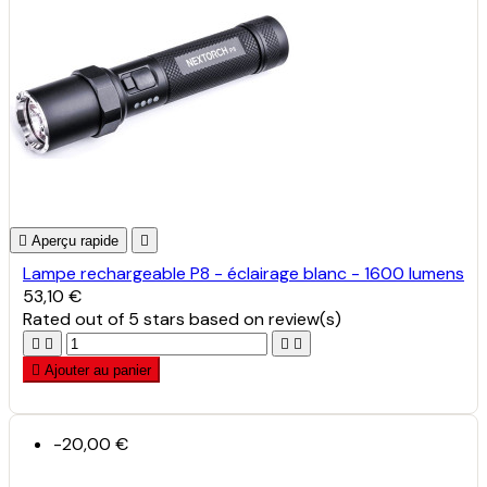

Aperçu rapide

Lampe rechargeable P8 - éclairage blanc - 1600 lumens
53,10 €
Rated
out of 5 stars based on
review(s)





Ajouter au panier
-20,00 €