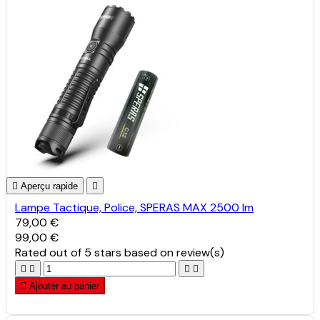

Aperçu rapide

Lampe Tactique, Police, SPERAS MAX 2500 lm
79,00 €
99,00 €
Rated
out of 5 stars based on
review(s)





Ajouter au panier