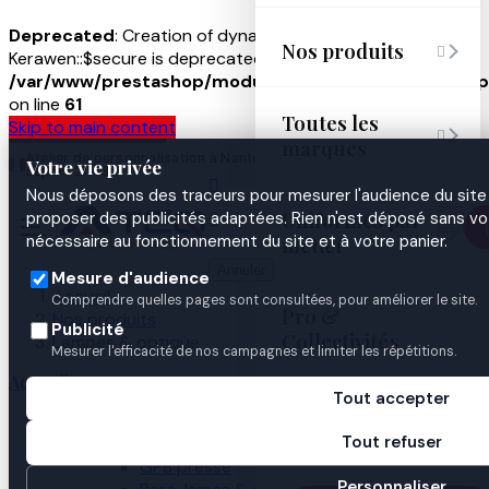
Deprecated
: Creation of dynamic property
Nos produits

Kerawen::$secure is deprecated in
/var/www/prestashop/modules/kerawen/kerawen.php
on line
61
Toutes les
Skip to main content

marques
Atelier de personnalisation à Nantes
02 40 50 97
Espace
Votre vie privée
·
depuis 2003
40
Pro

Nous déposons des traceurs pour mesurer l'audience du site 
Uniformes par
proposer des publicités adaptées. Rien n'est déposé sans vo



nécessaire au fonctionnement du site et à votre panier.
métier
Annuler
Mesure d'audience
Accueil
Comprendre quelles pages sont consultées, pour améliorer le site.
Pro &
Nos produits
Publicité
Collectivités
Lampes & optique
Mesurer l'efficacité de nos campagnes et limiter les répétitions.
Accueil
Tout accepter
Guides

Nos produits
Tout refuser
Gilets pare-balles
GPB presse
Personnaliser