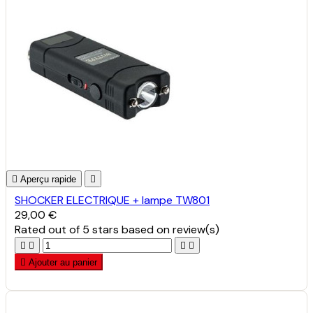

Aperçu rapide

SHOCKER ELECTRIQUE + lampe TW801
29,00 €
Rated
out of 5 stars based on
review(s)





Ajouter au panier