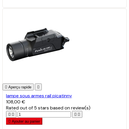

Aperçu rapide

lampe sous armes rail picatinny
108,00 €
Rated
out of 5 stars based on
review(s)





Ajouter au panier