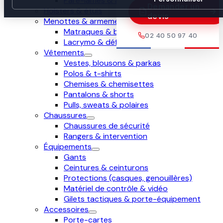
Pare-lames & anti-couteau
Demander un
Holsters & étuis
devis
Menottes & armement
Matraques & bâtons
02 40 50 97 40
Lacrymo & défense
Vêtements
Vestes, blousons & parkas
Polos & t-shirts
Chemises & chemisettes
Pantalons & shorts
Pulls, sweats & polaires
Chaussures
Chaussures de sécurité
Rangers & intervention
Équipements
Gants
Ceintures & ceinturons
Protections (casques, genouillères)
Matériel de contrôle & vidéo
Gilets tactiques & porte-équipement
Accessoires
Porte-cartes