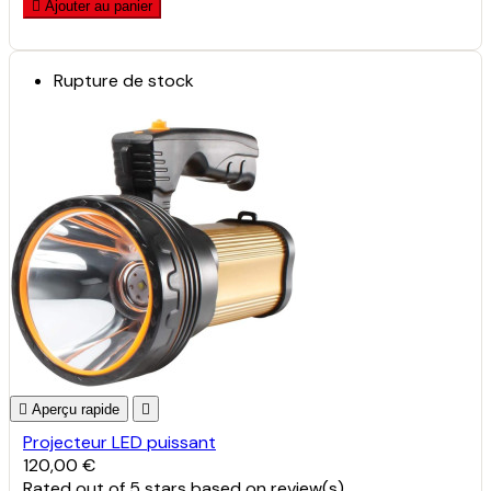

Ajouter au panier
Rupture de stock

Aperçu rapide

Projecteur LED puissant
120,00 €
Rated
out of 5 stars based on
review(s)