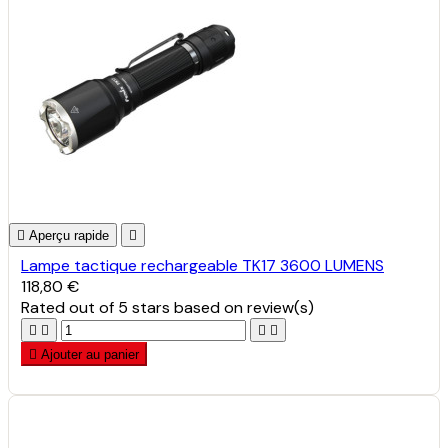

Aperçu rapide

Lampe tactique rechargeable TK17 3600 LUMENS
118,80 €
Rated
out of 5 stars based on
review(s)





Ajouter au panier