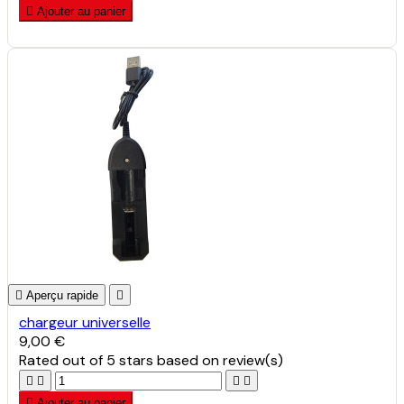

Ajouter au panier

Aperçu rapide

chargeur universelle
9,00 €
Rated
out of 5 stars based on
review(s)





Ajouter au panier