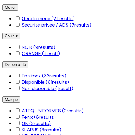
Métier
Gendarmerie
(21
results
)
Sécurité privée / ADS
(7
results
)
Couleur
NOIR
(9
results
)
ORANGE
(1
result
)
Disponibilité
En stock
(33
results
)
Disponible
(61
results
)
Non disponible
(1
result
)
Marque
ATEQ UNIFORMES
(2
results
)
Fenix
(6
results
)
GK
(3
results
)
KLARUS
(3
results
)