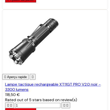

Aperçu rapide

Lampe tactique rechargeable XT11GT PRO V2.0 noir -
3300 lumens
118,50 €
Rated
out of 5 stars based on
review(s)



