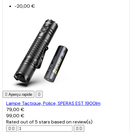
-20,00 €

Aperçu rapide

Lampe Tactique, Police, SPERAS EST 1900lm
79,00 €
99,00 €
Rated
out of 5 stars based on
review(s)



