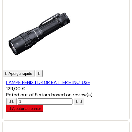

Aperçu rapide

LAMPE FENIX LD40R BATTERIE INCLUSE
129,00 €
Rated
out of 5 stars based on
review(s)





Ajouter au panier