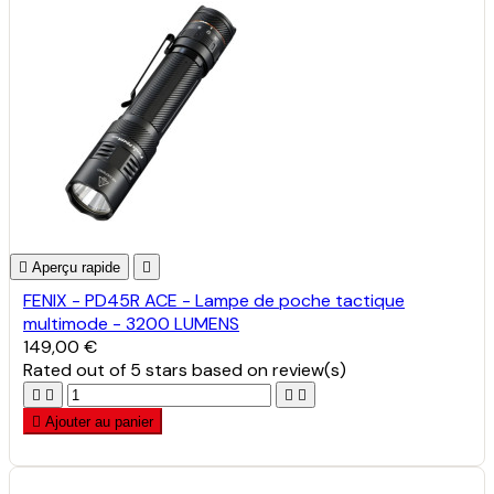

Aperçu rapide

FENIX - PD45R ACE - Lampe de poche tactique
multimode - 3200 LUMENS
149,00 €
Rated
out of 5 stars based on
review(s)





Ajouter au panier