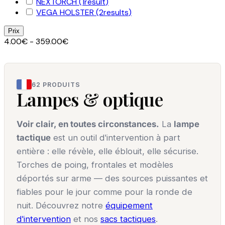
NEXTORCH
(1
result
)
VEGA HOLSTER
(2
results
)
Prix
4.00€ - 359.00€
62 PRODUITS
Lampes & optique
Voir clair, en toutes circonstances.
La
lampe
tactique
est un outil d'intervention à part
entière : elle révèle, elle éblouit, elle sécurise.
Torches de poing, frontales et modèles
déportés sur arme — des sources puissantes et
fiables pour le jour comme pour la ronde de
nuit. Découvrez notre
équipement
d'intervention
et nos
sacs tactiques
.