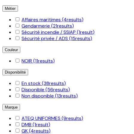
Métier
Affaires maritimes
(4
results
)
Gendarmerie
(21
results
)
Sécurité incendie / SSIAP
(1
result
)
Sécurité privée / ADS
(15
results
)
Couleur
NOIR
(11
results
)
Disponibilité
En stock
(38
results
)
Disponible
(56
results
)
Non disponible
(13
results
)
Marque
ATEQ UNIFORMES
(9
results
)
DMB
(1
result
)
GK
(4
results
)