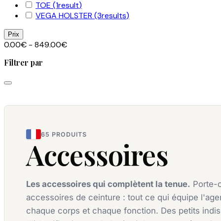
TOE
(1
result
)
VEGA HOLSTER
(3
results
)
Prix
0.00€ - 849.00€
Filtrer par
65 PRODUITS
Accessoires
Les accessoires qui complètent la tenue.
Porte-ca
accessoires de ceinture : tout ce qui équipe l'ag
chaque corps et chaque fonction. Des petits indi