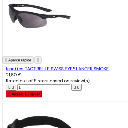

Aperçu rapide

lunettes TACT.BRILLE SWISS EYE® LANCER SMOKE
21,60 €
Rated
out of 5 stars based on
review(s)





Ajouter au panier