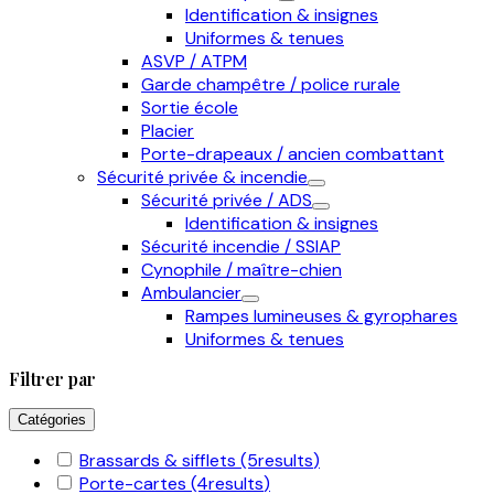
Identification & insignes
Uniformes & tenues
ASVP / ATPM
Garde champêtre / police rurale
Sortie école
Placier
Porte-drapeaux / ancien combattant
Sécurité privée & incendie
Sécurité privée / ADS
Identification & insignes
Sécurité incendie / SSIAP
Cynophile / maître-chien
Ambulancier
Rampes lumineuses & gyrophares
Uniformes & tenues
Filtrer par
Catégories
Brassards & sifflets
(5
results
)
Porte-cartes
(4
results
)