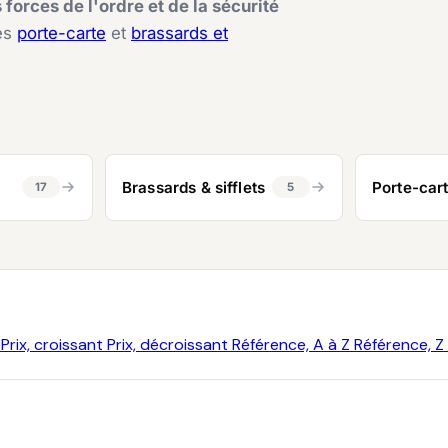
forces de l'ordre et de la sécurité
ges
porte-carte
et
brassards et
Brassards & sifflets
Porte-car
17
5
A
Prix, croissant
Prix, décroissant
Référence, A à Z
Référence, Z