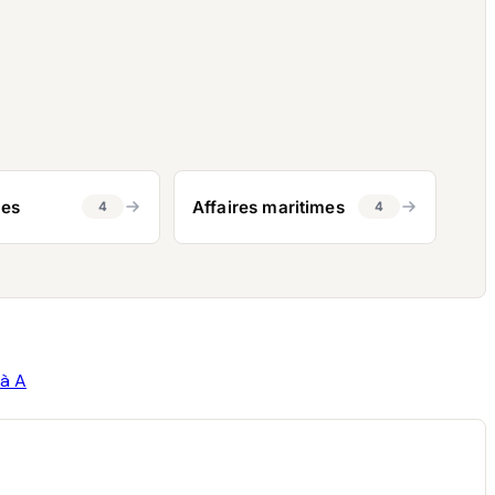
tes
Affaires maritimes
4
4
 à A