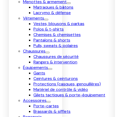
Menottes & armement
Matraques & bâtons
Lacrymo & défense
Vêtements
Vestes, blousons & parkas
Polos & t-shirts
Chemises & chemisettes
Pantalons & shorts
Pulls, sweats & polaires
Chaussures
Chaussures de sécurité
Rangers & intervention
Équipements
Gants
Ceintures & ceinturons
Protections (casques, genouillères)
Matériel de contrôle & vidéo
Gilets tactiques & porte-équipement
Accessoires
Porte-cartes
Brassards & sifflets
Bagagerie