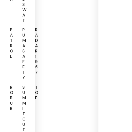
S
W
A
T
P
P
R
A
U
A
T
M
D
R
A
A
O
S
R
L
A
1
F
9
E
5
T
7
Y
R
S
T
O
U
O
B
M
E
U
M
R
I
T
O
U
T