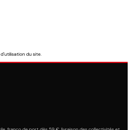
utilisation du site.
le, franco de port dès 59 €, livraison des collectivités et