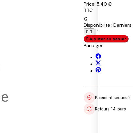
Price:
5,40 €
S
TTC
W
A

T
Disponibilité :
Derniers 
P
P
R


A
U
A

Ajouter au panier
T
M
D
Partager
R
A
A
O
S
R
L
A
1
F
9
E
5
T
7
Y
R
S
T
O
U
O
Paiement sécurisé
B
M
E
U
M
R
I
Retours 14 jours
T
O
U
T