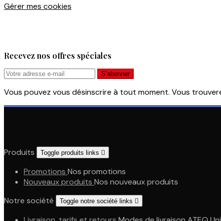
Gérer mes cookies
Recevez nos offres spéciales
Vous pouvez vous désinscrire à tout moment. Vous trouverez 
Produits
Toggle produits links

Promotions
Nos promotions
Nouveaux produits
Nos nouveaux produits
Notre société
Toggle notre société links

Livraison, tarifs et retours
Modes de livraison ATEQ Unifo