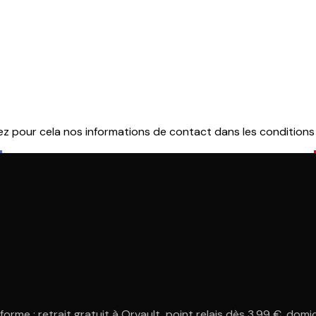
pour cela nos informations de contact dans les conditions d'
rme : retrait gratuit à Orvault, point relais dès 3,99 €, domici