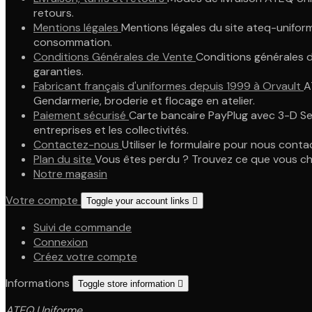
retours.
Mentions légales
Mentions légales du site ateq-uniform
consommation.
Conditions Générales de Vente
Conditions générales d
garanties.
Fabricant français d'uniformes depuis 1999 à Orvault
A
Gendarmerie, broderie et flocage en atelier.
Paiement sécurisé
Carte bancaire PayPlug avec 3-D Sec
entreprises et les collectivités.
Contactez-nous
Utiliser le formulaire pour nous conta
Plan du site
Vous êtes perdu ? Trouvez ce que vous c
Notre magasin
Votre compte
Toggle your account links

Suivi de commande
Connexion
Créez votre compte
Informations
Toggle store information

ATEQ Uniforme