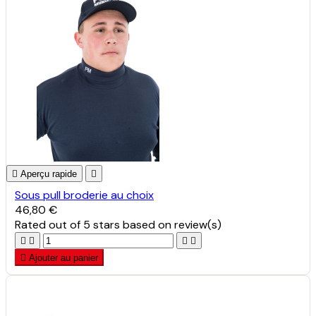

Aperçu rapide

Sous pull broderie au choix
46,80 €
Rated
out of 5 stars based on
review(s)





Ajouter au panier