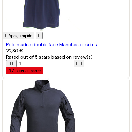

Aperçu rapide

Polo marine double face Manches courtes
22,80 €
Rated
out of 5 stars based on
review(s)





Ajouter au panier