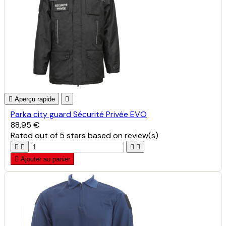

Aperçu rapide

Parka city guard Sécurité Privée EVO
88,95 €
Rated
out of 5 stars based on
review(s)





Ajouter au panier