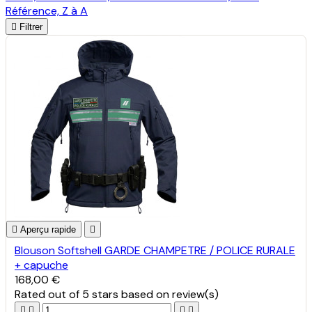
Référence, Z à A

Filtrer

Aperçu rapide

Blouson Softshell GARDE CHAMPETRE / POLICE RURALE
+ capuche
168,00 €
Rated
out of 5 stars based on
review(s)



