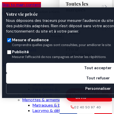
Toutes les
Skip to main content

marques
Atelier de personnalisation à Nantes
02 40 50 97
Espace
Votre vie privée
·
depuis 2003
40
Pro

Nous déposons des traceurs pour mesurer l'audience du site 
Uniformes par
des publicités adaptées. Rien n'est déposé sans votre accord


fonctionnement du site et à votre panier.
métier
Annuler
Mesure d'audience
Accueil
Comprendre quelles pages sont consultées, pour améliorer le site.
Pro &
Nos produits
Publicité
Collectivités
Vêtements
Mesurer l'efficacité de nos campagnes et limiter les répétitions.
Accueil
Tout accepter
Guides

Nos produits
Tout refuser
Gilets pare-balles
GPB presse
Personnaliser
Pare-lames & anti-couteau
Demander un
Holsters & étuis
devis
Menottes & armement
Matraques & bâtons
02 40 50 97 40
Lacrymo & défense