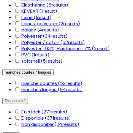
Elasthanne
(6
results
)
KEVLAR
(1
result
)
Laine
(1
result
)
Laine / polyester
(2
results
)
polaire
(4
results
)
Polyester
(34
results
)
Polyester / coton
(52
results
)
Polyester : 93%, Elasthanne : 7%
(1
result
)
PVC
(1
result
)
softshell
(5
results
)
manches courtes / longues
manche courtes
(52
results
)
manches longue
(64
results
)
Disponibilité
En stock
(271
results
)
Disponible
(371
results
)
Non disponible
(24
results
)