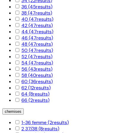
34
(22
results
)
36
(45
results
)
38
(47
results
)
40
(47
results
)
42
(47
results
)
44
(47
results
)
46
(47
results
)
48
(47
results
)
50
(47
results
)
52
(47
results
)
54
(47
results
)
56
(43
results
)
58
(40
results
)
60
(36
results
)
62
(12
results
)
64
(8
results
)
66
(2
results
)
chemises
1-36 femme
(2
results
)
2 37/38
(8
results
)