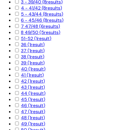
3 - 39/40
(8
results
)
4 - 41/42
(8
results
)
5 - 43/44
(8
results
)
6 - 45/46
(8
results
)
7 47/48
(6
results
)
8 49/50
(5
results
)
51-52
(1
result
)
36
(1
result
)
37
(1
result
)
38
(1
result
)
39
(1
result
)
40
(1
result
)
41
(1
result
)
42
(1
result
)
43
(1
result
)
44
(1
result
)
45
(1
result
)
46
(1
result
)
47
(1
result
)
48
(1
result
)
49
(1
result
)
50
(1
result
)