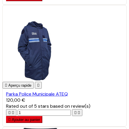

Aperçu rapide

Parka Police Municipale ATEQ
120,00 €
Rated
out of 5 stars based on
review(s)





Ajouter au panier