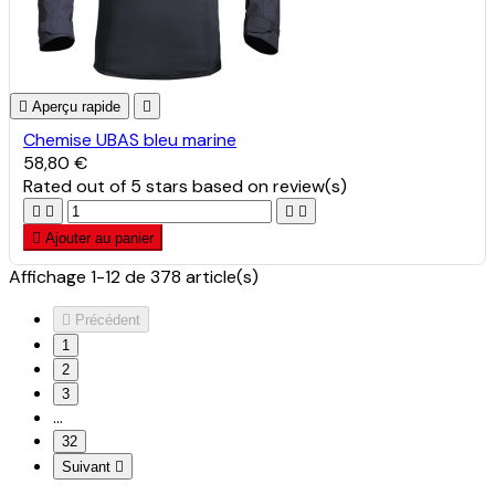

Aperçu rapide

Chemise UBAS bleu marine
58,80 €
Rated
out of 5 stars based on
review(s)





Ajouter au panier
Affichage 1-12 de 378 article(s)

Précédent
1
2
3
…
32
Suivant
