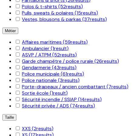
Pantalons & shorts
(26
results
)
Polos & t-shirts
(52
results
)
Pulls, sweats & polaires
(15
results
)
Vestes, blousons & parkas
(37
results
)
Métier
Affaires maritimes
(59
results
)
Ambulancier
(1
result
)
ASVP / ATPM
(52
results
)
Garde champêtre / police rurale
(26
results
)
Gendarmerie
(43
results
)
Police municipale
(61
results
)
Police nationale
(3
results
)
Porte-drapeaux / ancien combattant
(7
results
)
Sortie école
(1
result
)
Sécurité incendie / SSIAP
(14
results
)
Sécurité privée / ADS
(74
results
)
Taille
XXS
(2
results
)
XS
(171
results
)