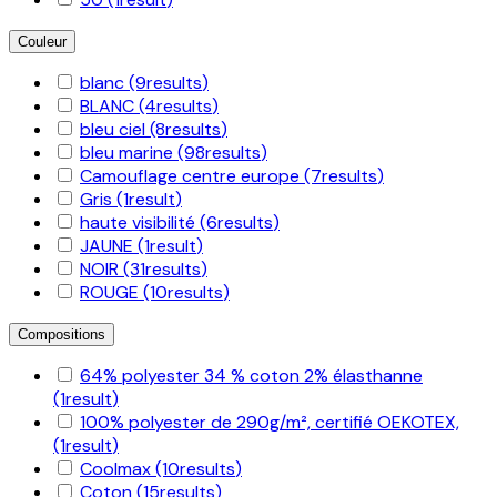
Couleur
blanc
(9
results
)
BLANC
(4
results
)
bleu ciel
(8
results
)
bleu marine
(98
results
)
Camouflage centre europe
(7
results
)
Gris
(1
result
)
haute visibilité
(6
results
)
JAUNE
(1
result
)
NOIR
(31
results
)
ROUGE
(10
results
)
Compositions
64% polyester 34 % coton 2% élasthanne
(1
result
)
100% polyester de 290g/m², certifié OEKOTEX,
(1
result
)
Coolmax
(10
results
)
Coton
(15
results
)