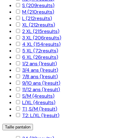
S
(209
results
)
M
(210
results
)
L
(212
results
)
XL
(212
results
)
2 XL
(215
results
)
3 XL
(206
results
)
4 XL
(154
results
)
5 XL
(72
results
)
6 XL
(26
results
)
1/2 ans
(1
result
)
3/4 ans
(1
result
)
7/8 ans
(1
result
)
9/10 ans
(1
result
)
11/12 ans
(1
result
)
S/M
(4
results
)
L/XL
(4
results
)
T1 ,S/M
(1
result
)
T2: L/XL
(1
result
)
Taille pantalon