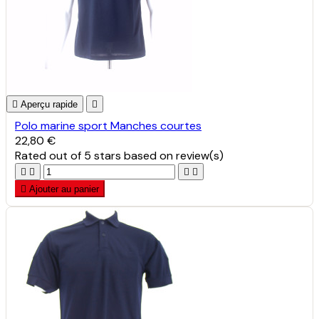

Aperçu rapide

Polo marine sport Manches courtes
22,80 €
Rated
out of 5 stars based on
review(s)





Ajouter au panier