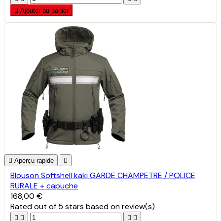

Ajouter au panier

Aperçu rapide

Blouson Softshell kaki GARDE CHAMPETRE / POLICE
RURALE + capuche
168,00 €
Rated
out of 5 stars based on
review(s)



