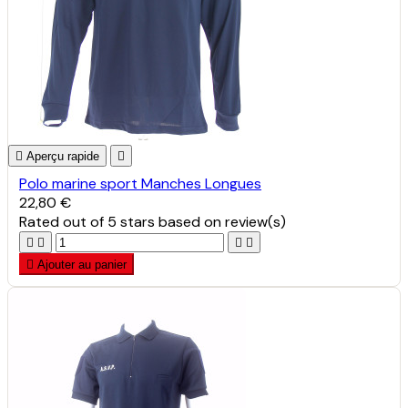

Aperçu rapide

Polo marine sport Manches Longues
22,80 €
Rated
out of 5 stars based on
review(s)





Ajouter au panier