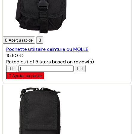

Aperçu rapide

Pochette utilitaire ceinture ou MOLLE
15,60 €
Rated
out of 5 stars based on
review(s)





Ajouter au panier