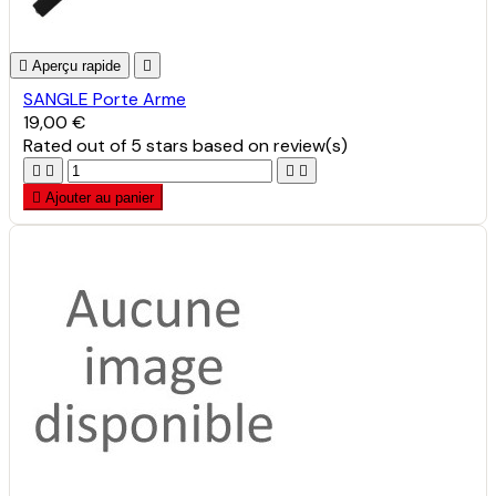

Aperçu rapide

SANGLE Porte Arme
19,00 €
Rated
out of 5 stars based on
review(s)





Ajouter au panier