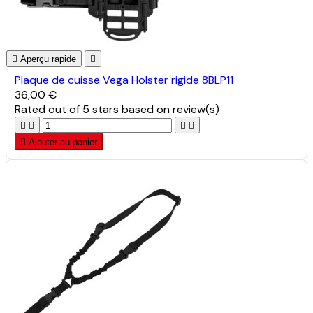

Aperçu rapide

Plaque de cuisse Vega Holster rigide 8BLP11
36,00 €
Rated
out of 5 stars based on
review(s)





Ajouter au panier