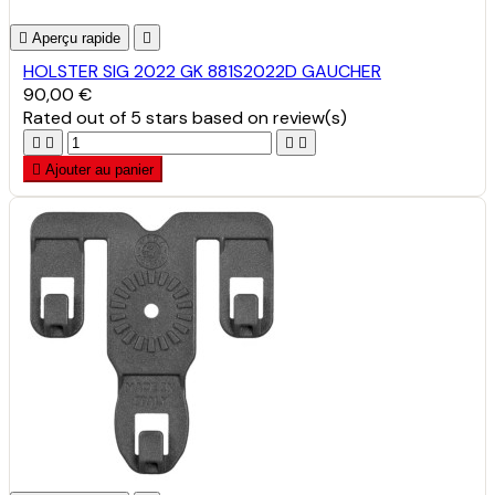

Aperçu rapide

HOLSTER SIG 2022 GK 881S2022D GAUCHER
90,00 €
Rated
out of 5 stars based on
review(s)





Ajouter au panier