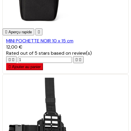

Aperçu rapide

MINI POCHETTE NOIR 10 x 15 cm
12,00 €
Rated
out of 5 stars based on
review(s)





Ajouter au panier