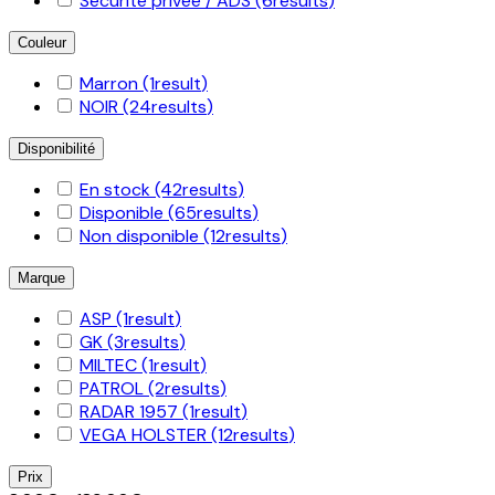
Sécurité privée / ADS
(6
results
)
Couleur
Marron
(1
result
)
NOIR
(24
results
)
Disponibilité
En stock
(42
results
)
Disponible
(65
results
)
Non disponible
(12
results
)
Marque
ASP
(1
result
)
GK
(3
results
)
MILTEC
(1
result
)
PATROL
(2
results
)
RADAR 1957
(1
result
)
VEGA HOLSTER
(12
results
)
Prix