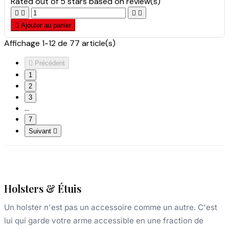
Rated
out of 5 stars based on
review(s)





Ajouter au panier
Affichage 1-12 de 77 article(s)

Précédent
1
2
3
…
7
Suivant

Holsters & Étuis
Un holster n'est pas un accessoire comme un autre. C'est
lui qui garde votre arme accessible en une fraction de