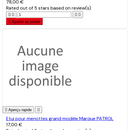
78,00 €
Rated
out of 5 stars based on
review(s)





Ajouter au panier

Aperçu rapide

Etui pour menottes grand modèle Marque PATROL
17,00 €