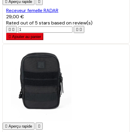

Aperçu rapide

Receveur femelle RADAR
29,00 €
Rated
out of 5 stars based on
review(s)





Ajouter au panier

Aperçu rapide
