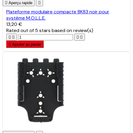

Aperçu rapide

Plateforme modulaire compacte 8K83 noir pour
système M.O.L.L.E.
13,20 €
Rated
out of 5 stars based on
review(s)





Ajouter au panier