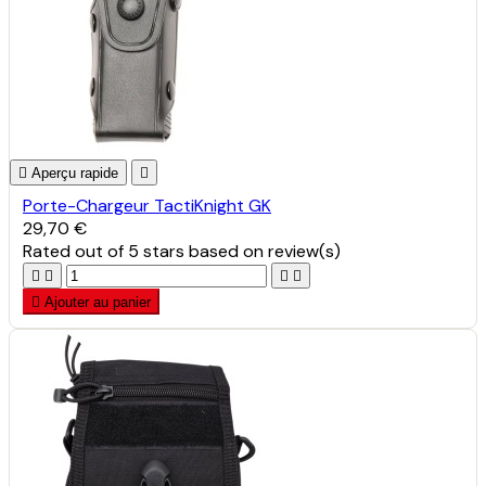

Aperçu rapide

Porte-Chargeur TactiKnight GK
29,70 €
Rated
out of 5 stars based on
review(s)





Ajouter au panier