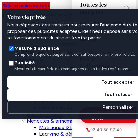
Toutes les
Skip to main content

marques
Atelier de personnalisation à Nantes
02 40 50 97
Espace
Votre vie privée
·
depuis 2003
40
Pro

Nous déposons des traceurs pour mesurer l'audience du site 
Uniformes par
proposer des publicités adaptées. Rien n'est déposé sans vo


au fonctionnement du site et à votre panier.
métier
Annuler
Mesure d'audience
Accueil
Comprendre quelles pages sont consultées, pour améliorer le site.
Pro &
Nos produits
Publicité
Collectivités
Holsters & étuis
Mesurer l'efficacité de nos campagnes et limiter les répétitions.
Accueil
Tout accepter
Guides

Nos produits
Tout refuser
Gilets pare-balles
GPB presse
Personnaliser
Pare-lames & anti-couteau
Demander un
Holsters & étuis
devis
Menottes & armement
Matraques & bâtons
02 40 50 97 40
Lacrymo & défense