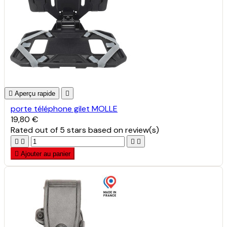

Aperçu rapide

porte téléphone gilet MOLLE
19,80 €
Rated
out of 5 stars based on
review(s)





Ajouter au panier