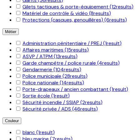
Gants
(36
results
)
Gilets tactiques & porte-équipement
(12
results
)
Matériel de contrôle & vidéo
(8
results
)
Protections (casques, genouillères)
(6
results
)
Métier
Administration pénitentiaire / PREJ
(1
result
)
Affaires maritimes
(15
results
)
ASVP / ATPM
(13
results
)
Garde champêtre / police rurale
(4
results
)
Gendarmerie
(104
results
)
Police municipale
(28
results
)
Police nationale
(14
results
)
Porte-drapeaux / ancien combattant
(1
result
)
Sortie école
(1
result
)
Sécurité incendie / SSIAP
(2
results
)
Sécurité privée / ADS
(46
results
)
Couleur
blanc
(1
result
)
bleu marine
(7
results
)