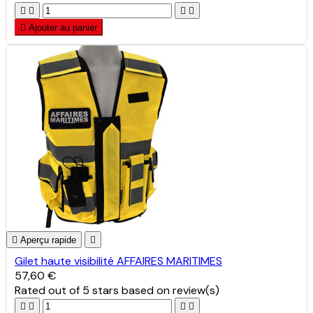





Ajouter au panier

Aperçu rapide

Gilet haute visibilité AFFAIRES MARITIMES
57,60 €
Rated
out of 5 stars based on
review(s)



