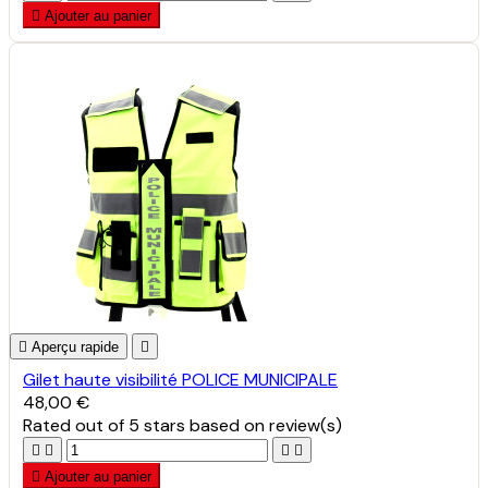

Ajouter au panier

Aperçu rapide

Gilet haute visibilité POLICE MUNICIPALE
48,00 €
Rated
out of 5 stars based on
review(s)





Ajouter au panier