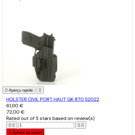

Aperçu rapide

HOLSTER CIVIL PORT HAUT GK 870 S2022
61,00 €
72,00 €
Rated
out of 5 stars based on
review(s)





Ajouter au panier