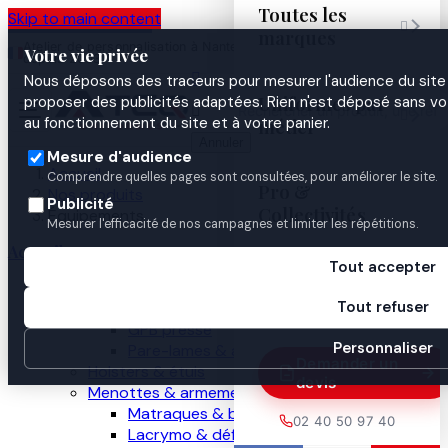
Toutes les
Skip to main content

marques
Atelier de personnalisation à Nantes
02 40 50 97
Espace
Votre vie privée
·
depuis 2003
40
Pro

Nous déposons des traceurs pour mesurer l'audience du site 
Uniformes par
proposer des publicités adaptées. Rien n'est déposé sans vo


au fonctionnement du site et à votre panier.
métier
Annuler
Mesure d'audience
Accueil
Comprendre quelles pages sont consultées, pour améliorer le site.
Pro &
Nos produits
Publicité
Collectivités
Équipements
Mesurer l'efficacité de nos campagnes et limiter les répétitions.
Accueil
Tout accepter
Guides

Nos produits
Tout refuser
Gilets pare-balles
GPB presse
Personnaliser
Pare-lames & anti-couteau
Demander un
Holsters & étuis
devis
Menottes & armement
Matraques & bâtons
02 40 50 97 40
Lacrymo & défense