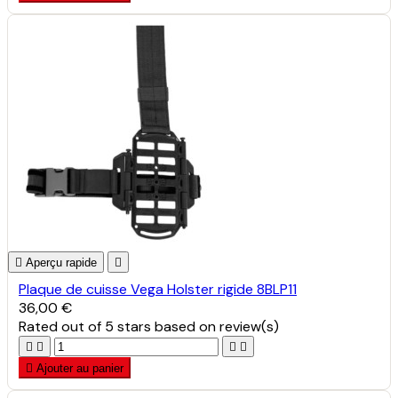

Aperçu rapide

Plaque de cuisse Vega Holster rigide 8BLP11
36,00 €
Rated
out of 5 stars based on
review(s)





Ajouter au panier