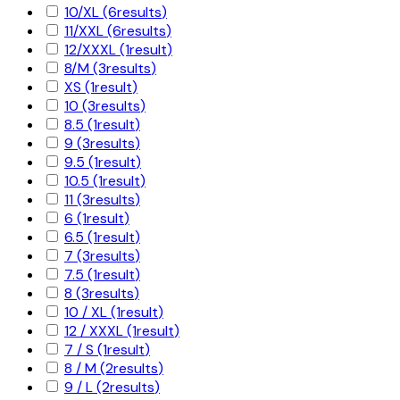
10/XL
(6
results
)
11/XXL
(6
results
)
12/XXXL
(1
result
)
8/M
(3
results
)
XS
(1
result
)
10
(3
results
)
8.5
(1
result
)
9
(3
results
)
9.5
(1
result
)
10.5
(1
result
)
11
(3
results
)
6
(1
result
)
6.5
(1
result
)
7
(3
results
)
7.5
(1
result
)
8
(3
results
)
10 / XL
(1
result
)
12 / XXXL
(1
result
)
7 / S
(1
result
)
8 / M
(2
results
)
9 / L
(2
results
)