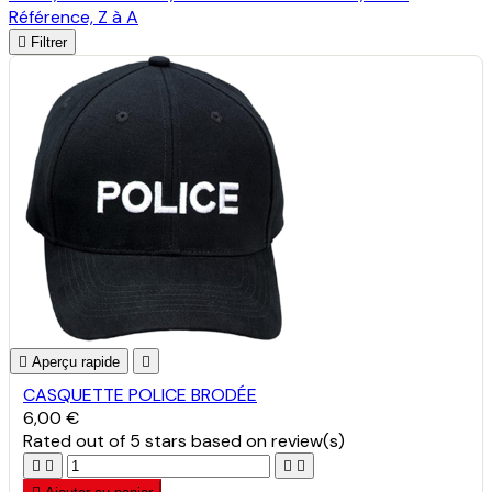
Référence, Z à A

Filtrer

Aperçu rapide

CASQUETTE POLICE BRODÉE
6,00 €
Rated
out of 5 stars based on
review(s)



