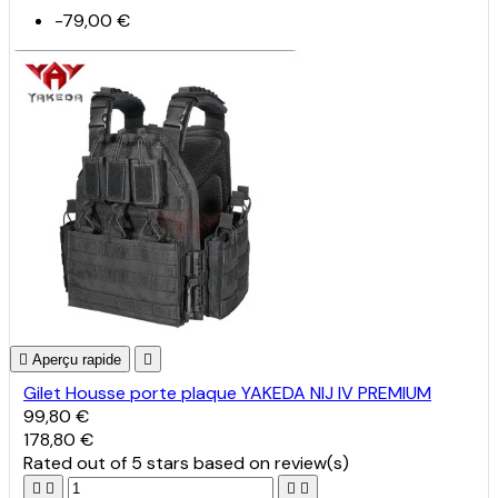
-79,00 €

Aperçu rapide

Gilet Housse porte plaque YAKEDA NIJ IV PREMIUM
99,80 €
178,80 €
Rated
out of 5 stars based on
review(s)



