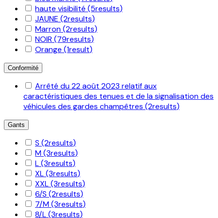
haute visibilité
(5
results
)
JAUNE
(2
results
)
Marron
(2
results
)
NOIR
(79
results
)
Orange
(1
result
)
Conformité
Arrêté du 22 août 2023 relatif aux
caractéristiques des tenues et de la signalisation des
véhicules des gardes champêtres
(2
results
)
Gants
S
(2
results
)
M
(3
results
)
L
(3
results
)
XL
(3
results
)
XXL
(3
results
)
6/S
(2
results
)
7/M
(3
results
)
8/L
(3
results
)