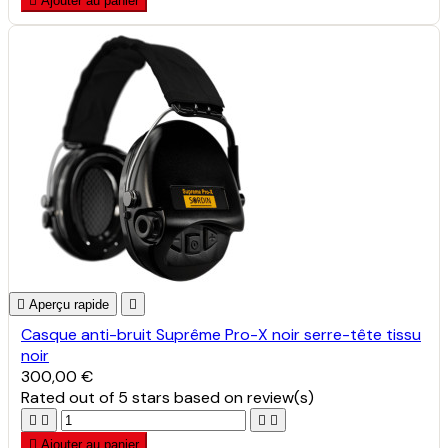

Ajouter au panier

Aperçu rapide

Casque anti-bruit Suprême Pro-X noir serre-tête tissu
noir
300,00 €
Rated
out of 5 stars based on
review(s)





Ajouter au panier