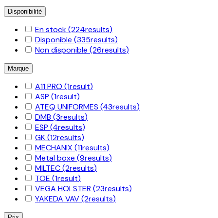
Disponibilité
En stock
(224
results
)
Disponible
(335
results
)
Non disponible
(26
results
)
Marque
A11 PRO
(1
result
)
ASP
(1
result
)
ATEQ UNIFORMES
(43
results
)
DMB
(3
results
)
ESP
(4
results
)
GK
(12
results
)
MECHANIX
(11
results
)
Metal boxe
(9
results
)
MILTEC
(2
results
)
TOE
(1
result
)
VEGA HOLSTER
(23
results
)
YAKEDA VAV
(2
results
)
Prix