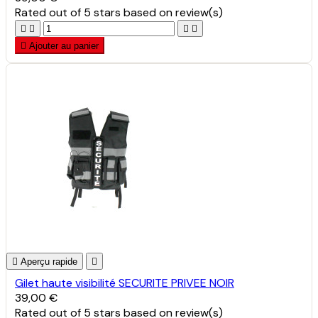
Rated
out of 5 stars based on
review(s)





Ajouter au panier

Aperçu rapide

Gilet haute visibilité SECURITE PRIVEE NOIR
39,00 €
Rated
out of 5 stars based on
review(s)