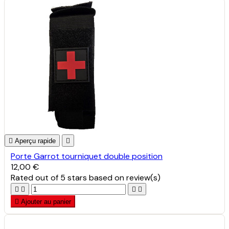

Aperçu rapide

Porte Garrot tourniquet double position
12,00 €
Rated
out of 5 stars based on
review(s)





Ajouter au panier