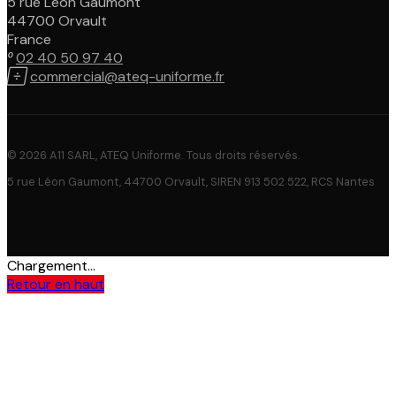
5 rue Léon Gaumont
44700 Orvault
France

02 40 50 97 40

commercial@ateq-uniforme.fr
© 2026 A11 SARL, ATEQ Uniforme. Tous droits réservés.
5 rue Léon Gaumont, 44700 Orvault, SIREN 913 502 522, RCS Nantes
Chargement...
Retour en haut