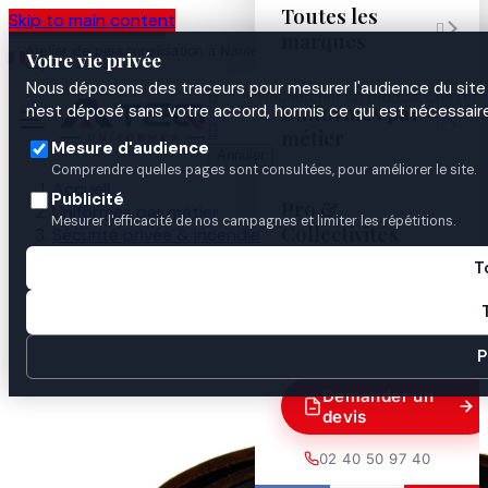
Toutes les
Skip to main content

marques
Atelier de personnalisation à Nantes
02 40 50 97
Espace
Votre vie privée
·
depuis 2003
40
Pro
Nous déposons des traceurs pour mesurer l'audience du site 

Uniformes par
n'est déposé sans votre accord, hormis ce qui est nécessaire


métier
Mesure d'audience
Annuler
Comprendre quelles pages sont consultées, pour améliorer le site.
Accueil
Publicité
Pro &
Uniformes par métier
Mesurer l'efficacité de nos campagnes et limiter les répétitions.
Collectivités
Sécurité privée & incendie
Cynophile / maître-chien
T
LAISSE CUIR 3 POSITIONS
Guides

P
Demander un
devis
02 40 50 97 40