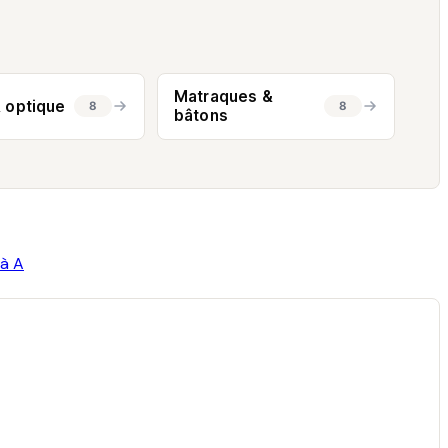
Matraques &
 optique
8
8
bâtons
 à A