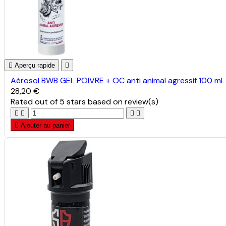

Aperçu rapide

Aérosol BWB GEL POIVRE + OC anti animal agressif 100 ml
28,20 €
Rated
out of 5 stars based on
review(s)





Ajouter au panier