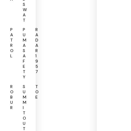
S
W
A
T
P
P
R
A
U
A
T
M
D
R
A
A
O
S
R
L
A
1
F
9
E
5
T
7
Y
R
S
T
O
U
O
B
M
E
U
M
R
I
T
O
U
T