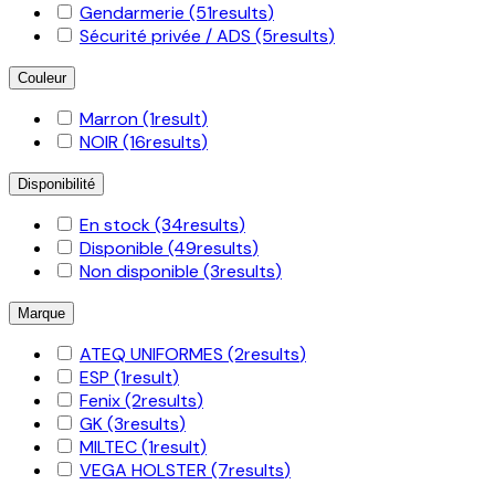
Gendarmerie
(51
results
)
Sécurité privée / ADS
(5
results
)
Couleur
Marron
(1
result
)
NOIR
(16
results
)
Disponibilité
En stock
(34
results
)
Disponible
(49
results
)
Non disponible
(3
results
)
Marque
ATEQ UNIFORMES
(2
results
)
ESP
(1
result
)
Fenix
(2
results
)
GK
(3
results
)
MILTEC
(1
result
)
VEGA HOLSTER
(7
results
)