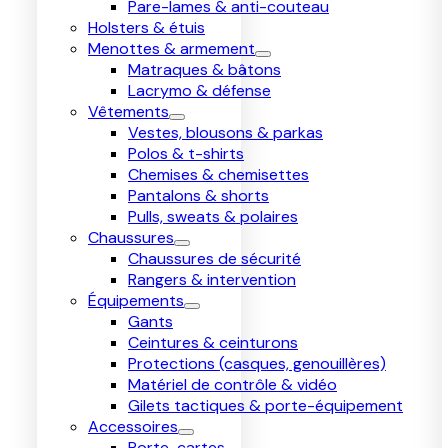
Pare-lames & anti-couteau
Holsters & étuis
Menottes & armement
Matraques & bâtons
Lacrymo & défense
Vêtements
Vestes, blousons & parkas
Polos & t-shirts
Chemises & chemisettes
Pantalons & shorts
Pulls, sweats & polaires
Chaussures
Chaussures de sécurité
Rangers & intervention
Équipements
Gants
Ceintures & ceinturons
Protections (casques, genouillères)
Matériel de contrôle & vidéo
Gilets tactiques & porte-équipement
Accessoires
Porte-cartes