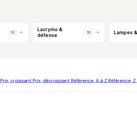
Lacrymo &
Lampes &
13
10
défense
A
Prix, croissant
Prix, décroissant
Référence, A à Z
Référence, Z