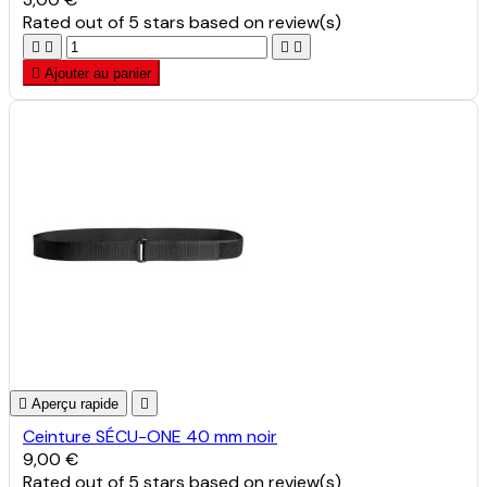
Rated
out of 5 stars based on
review(s)





Ajouter au panier

Aperçu rapide

Ceinture SÉCU-ONE 40 mm noir
9,00 €
Rated
out of 5 stars based on
review(s)