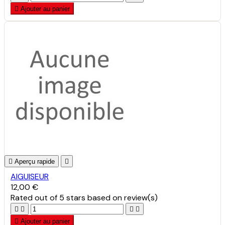

Ajouter au panier

Aperçu rapide

AIGUISEUR
12,00 €
Rated
out of 5 stars based on
review(s)





Ajouter au panier