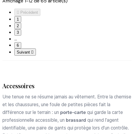
Affichage 1-12 de 65 article(s)

Précédent
1
2
3
…
6
Suivant

Accessoires
Une tenue ne se résume jamais au vêtement. Entre la chemise
et les chaussures, une foule de petites pièces fait la
différence sur le terrain : un
porte-carte
qui garde la carte
professionnelle accessible, un
brassard
qui rend l'agent
identifiable, une paire de gants qui protège lors d'un contrôle.