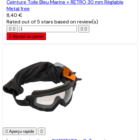
Ceinture Toile Bleu Marine + RETRO 30 mm Réglable
Metal free
8,40 €
Rated
out of 5 stars based on
review(s)





Ajouter au panier

Aperçu rapide
