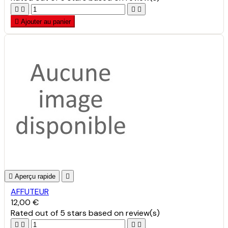





Ajouter au panier

Aperçu rapide

AFFUTEUR
12,00 €
Rated
out of 5 stars based on
review(s)



