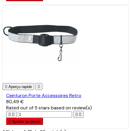

Aperçu rapide

Ceinturon Porte Accessoires Retro
80,49 €
Rated
out of 5 stars based on
review(s)





Ajouter au panier