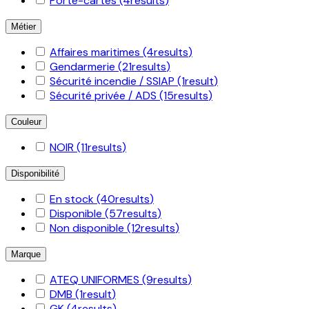
Porte-cartes
(4
results
)
Métier
Affaires maritimes
(4
results
)
Gendarmerie
(21
results
)
Sécurité incendie / SSIAP
(1
result
)
Sécurité privée / ADS
(15
results
)
Couleur
NOIR
(11
results
)
Disponibilité
En stock
(40
results
)
Disponible
(57
results
)
Non disponible
(12
results
)
Marque
ATEQ UNIFORMES
(9
results
)
DMB
(1
result
)
GK
(4
results
)