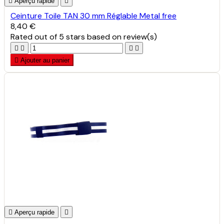

Aperçu rapide

Ceinture Toile TAN 30 mm Réglable Metal free
8,40 €
Rated
out of 5 stars based on
review(s)





Ajouter au panier

Aperçu rapide
