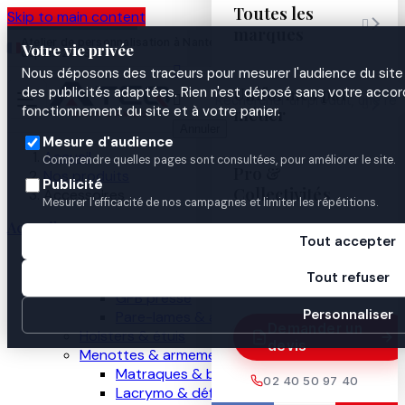
Toutes les
Skip to main content

marques
Atelier de personnalisation à Nantes
02 40 50 97
Espace
Votre vie privée
·
depuis 2003
40
Pro

Nous déposons des traceurs pour mesurer l'audience du site 
Uniformes par
des publicités adaptées. Rien n'est déposé sans votre accord


fonctionnement du site et à votre panier.
métier
Annuler
Mesure d'audience
Accueil
Comprendre quelles pages sont consultées, pour améliorer le site.
Pro &
Nos produits
Publicité
Collectivités
Accessoires
Mesurer l'efficacité de nos campagnes et limiter les répétitions.
Accueil
Tout accepter
Guides

Nos produits
Tout refuser
Gilets pare-balles
GPB presse
Personnaliser
Pare-lames & anti-couteau
Demander un
Holsters & étuis
devis
Menottes & armement
Matraques & bâtons
02 40 50 97 40
Lacrymo & défense