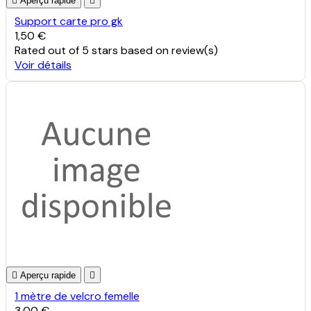

Aperçu rapide

Support carte pro gk
1,50 €
Rated
out of 5 stars based on
review(s)
Voir détails

Aperçu rapide

1 mètre de velcro femelle
3,00 €