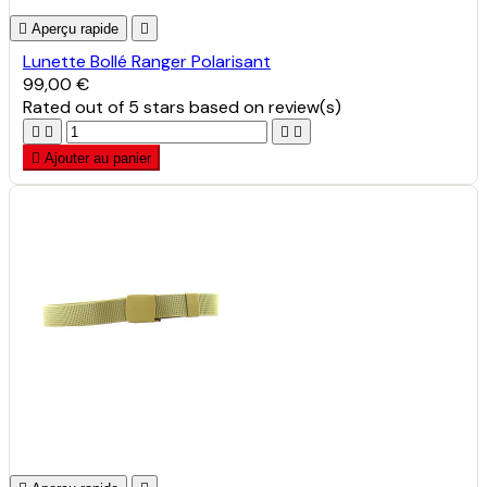

Aperçu rapide

Lunette Bollé Ranger Polarisant
99,00 €
Rated
out of 5 stars based on
review(s)





Ajouter au panier