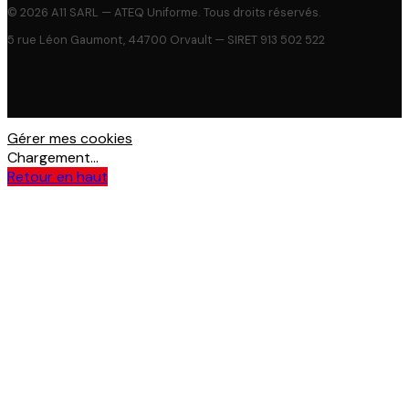
© 2026 A11 SARL — ATEQ Uniforme. Tous droits réservés.
5 rue Léon Gaumont, 44700 Orvault — SIRET 913 502 522
Gérer mes cookies
Chargement...
Retour en haut