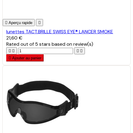

Aperçu rapide

lunettes TACT.BRILLE SWISS EYE® LANCER SMOKE
21,60 €
Rated
out of 5 stars based on
review(s)





Ajouter au panier