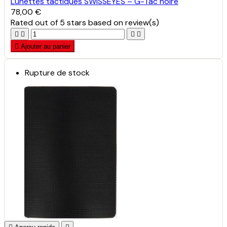
Lunettes tactiques SWISSEYES – G-Tac noire
78,00 €
Rated
out of 5 stars based on
review(s)





Ajouter au panier
Rupture de stock