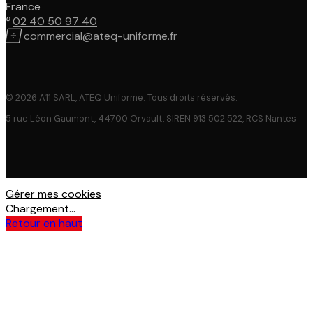
France

02 40 50 97 40

commercial@ateq-uniforme.fr
© 2026 A11 SARL, ATEQ Uniforme. Tous droits réservés.
5 rue Léon Gaumont, 44700 Orvault, SIREN 913 502 522, RCS Nantes
Gérer mes cookies
Chargement...
Retour en haut