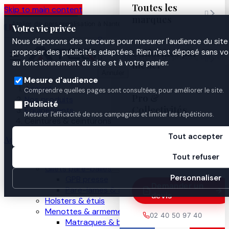
Toutes les
Skip to main content

marques
Atelier de personnalisation à Nantes
02 40 50 97
Espace
Votre vie privée
·
depuis 2003
40
Pro

Nous déposons des traceurs pour mesurer l'audience du site 
Uniformes par
proposer des publicités adaptées. Rien n'est déposé sans vo


au fonctionnement du site et à votre panier.
métier
Annuler
Mesure d'audience
Accueil
Comprendre quelles pages sont consultées, pour améliorer le site.
Pro &
Nos produits
Publicité
Collectivités
Équipements
Mesurer l'efficacité de nos campagnes et limiter les répétitions.
Ceintures & ceinturons
Tout accepter
Accueil
Guides

Tout refuser
Nos produits
Gilets pare-balles
Personnaliser
GPB presse
Demander un
Pare-lames & anti-couteau
devis
Holsters & étuis
Menottes & armement
02 40 50 97 40
Matraques & bâtons