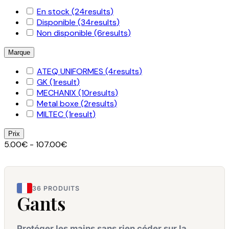
En stock
(24
results
)
Disponible
(34
results
)
Non disponible
(6
results
)
Marque
ATEQ UNIFORMES
(4
results
)
GK
(1
result
)
MECHANIX
(10
results
)
Metal boxe
(2
results
)
MILTEC
(1
result
)
Prix
5.00€ - 107.00€
36 PRODUITS
Gants
Protéger les mains sans rien céder sur la