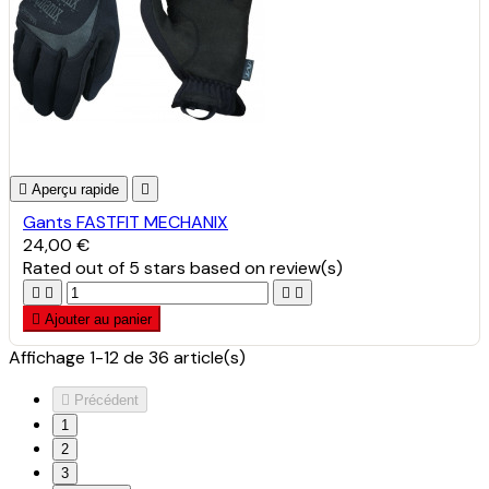

Aperçu rapide

Gants FASTFIT MECHANIX
24,00 €
Rated
out of 5 stars based on
review(s)





Ajouter au panier
Affichage 1-12 de 36 article(s)

Précédent
1
2
3