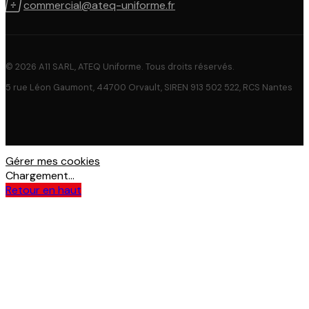

commercial@ateq-uniforme.fr
© 2026 A11 SARL, ATEQ Uniforme. Tous droits réservés.
5 rue Léon Gaumont, 44700 Orvault, SIREN 913 502 522, RCS Nantes
Gérer mes cookies
Chargement...
Retour en haut