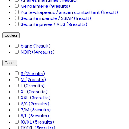
Affaires maritimes
(1
result
)
Gendarmerie
(9
results
)
Porte-drapeaux / ancien combattant
(1
result
)
Sécurité incendie / SSIAP
(1
result
)
Sécurité privée / ADS
(9
results
)
Couleur
blanc
(1
result
)
NOIR
(14
results
)
Gants
S
(2
results
)
M
(2
results
)
L
(2
results
)
XL
(2
results
)
XXL
(3
results
)
6/S
(2
results
)
7/M
(3
results
)
8/L
(3
results
)
10/XL
(5
results
)
11/XXL
(5
results
)