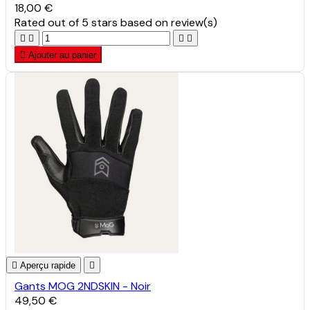
18,00 €
Rated
out of 5 stars based on
review(s)





Ajouter au panier

Aperçu rapide

Gants MOG 2NDSKIN - Noir
49,50 €