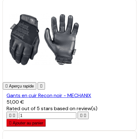

Aperçu rapide

Gants en cuir Recon noir - MECHANIX
51,00 €
Rated
out of 5 stars based on
review(s)





Ajouter au panier