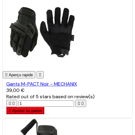

Aperçu rapide

Gants M-PACT Noir - MECHANIX
39,00 €
Rated
out of 5 stars based on
review(s)





Ajouter au panier