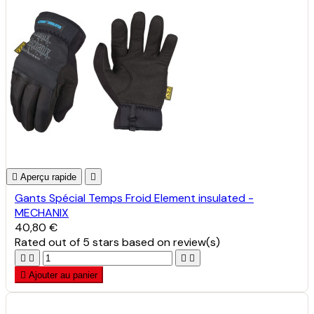

Aperçu rapide

Gants Spécial Temps Froid Element insulated -
MECHANIX
40,80 €
Rated
out of 5 stars based on
review(s)





Ajouter au panier