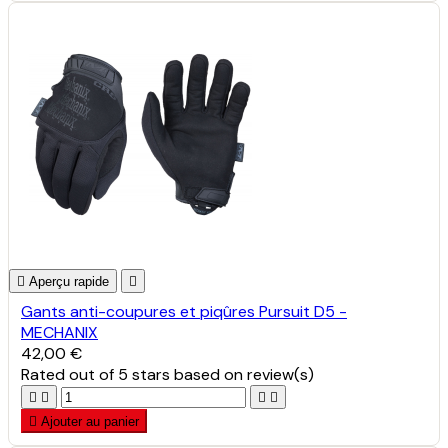

Aperçu rapide

Gants anti-coupures et piqûres Pursuit D5 -
MECHANIX
42,00 €
Rated
out of 5 stars based on
review(s)





Ajouter au panier