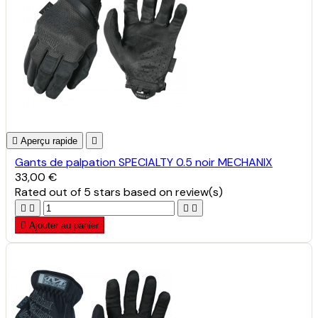

Aperçu rapide

Gants de palpation SPECIALTY 0.5 noir MECHANIX
33,00 €
Rated
out of 5 stars based on
review(s)





Ajouter au panier