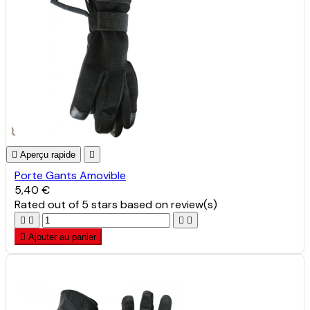

Aperçu rapide

Porte Gants Amovible
5,40 €
Rated
out of 5 stars based on
review(s)





Ajouter au panier