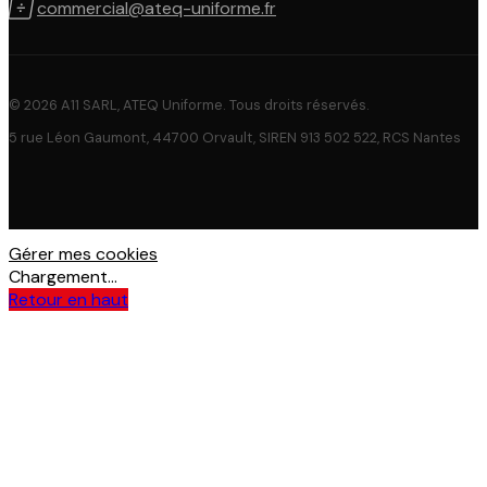

commercial@ateq-uniforme.fr
© 2026 A11 SARL, ATEQ Uniforme. Tous droits réservés.
5 rue Léon Gaumont, 44700 Orvault, SIREN 913 502 522, RCS Nantes
Gérer mes cookies
Chargement...
Retour en haut