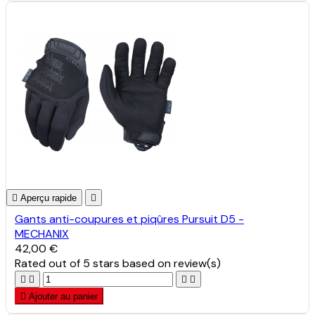

Aperçu rapide

Gants anti-coupures et piqûres Pursuit D5 -
MECHANIX
42,00 €
Rated
out of 5 stars based on
review(s)





Ajouter au panier