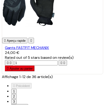

Aperçu rapide

Gants FASTFIT MECHANIX
24,00 €
Rated
out of 5 stars based on
review(s)





Ajouter au panier
Affichage 1-12 de 36 article(s)

Précédent
1
2
3