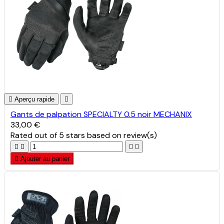

Aperçu rapide

Gants de palpation SPECIALTY 0.5 noir MECHANIX
33,00 €
Rated
out of 5 stars based on
review(s)





Ajouter au panier