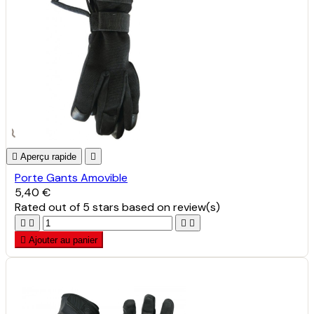

Aperçu rapide

Porte Gants Amovible
5,40 €
Rated
out of 5 stars based on
review(s)





Ajouter au panier