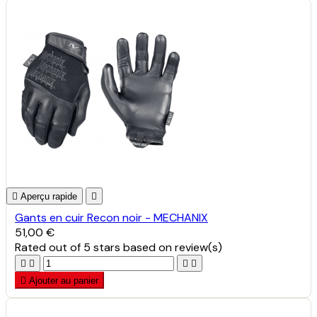

Aperçu rapide

Gants en cuir Recon noir - MECHANIX
51,00 €
Rated
out of 5 stars based on
review(s)





Ajouter au panier