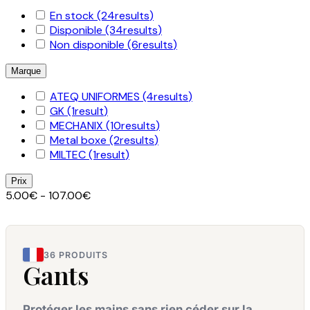
En stock
(24
results
)
Disponible
(34
results
)
Non disponible
(6
results
)
Marque
ATEQ UNIFORMES
(4
results
)
GK
(1
result
)
MECHANIX
(10
results
)
Metal boxe
(2
results
)
MILTEC
(1
result
)
Prix
5.00€ - 107.00€
36 PRODUITS
Gants
Protéger les mains sans rien céder sur la