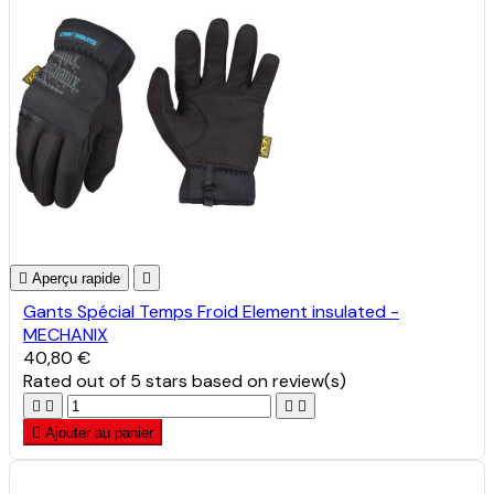

Aperçu rapide

Gants Spécial Temps Froid Element insulated -
MECHANIX
40,80 €
Rated
out of 5 stars based on
review(s)





Ajouter au panier