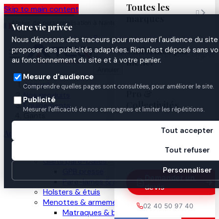
Toutes les
Skip to main content

marques
Atelier de personnalisation à Nantes
02 40 50 97
Espace
Votre vie privée
·
depuis 2003
40
Pro

Nous déposons des traceurs pour mesurer l'audience du site 
Uniformes par
proposer des publicités adaptées. Rien n'est déposé sans vo


au fonctionnement du site et à votre panier.
métier
Annuler
Mesure d'audience
Accueil
Comprendre quelles pages sont consultées, pour améliorer le site.
Pro &
Nos produits
Publicité
Collectivités
Équipements
Mesurer l'efficacité de nos campagnes et limiter les répétitions.
Gants
Tout accepter
Accueil
Guides

Tout refuser
Nos produits
Gilets pare-balles
Personnaliser
GPB presse
Demander un
Pare-lames & anti-couteau
devis
Holsters & étuis
Menottes & armement
02 40 50 97 40
Matraques & bâtons