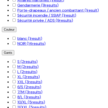
Affaires maritimes
(1
result
)
Gendarmerie
(9
results
)
Porte-drapeaux / ancien combattant
(1
result
)
Sécurité incendie / SSIAP
(1
result
)
Sécurité privée / ADS
(9
results
)
Couleur
blanc
(1
result
)
NOIR
(14
results
)
Gants
S
(2
results
)
M
(2
results
)
L
(2
results
)
XL
(2
results
)
XXL
(3
results
)
6/S
(2
results
)
7/M
(3
results
)
8/L
(3
results
)
10/XL
(5
results
)
11/XXL
(5
results
)