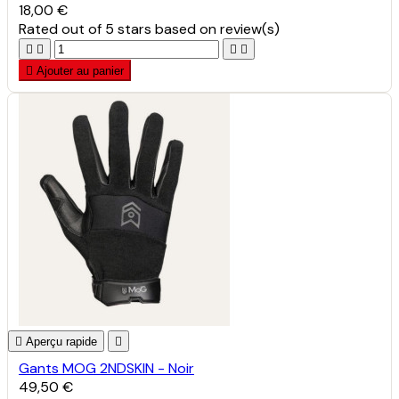
18,00 €
Rated
out of 5 stars based on
review(s)





Ajouter au panier

Aperçu rapide

Gants MOG 2NDSKIN - Noir
49,50 €