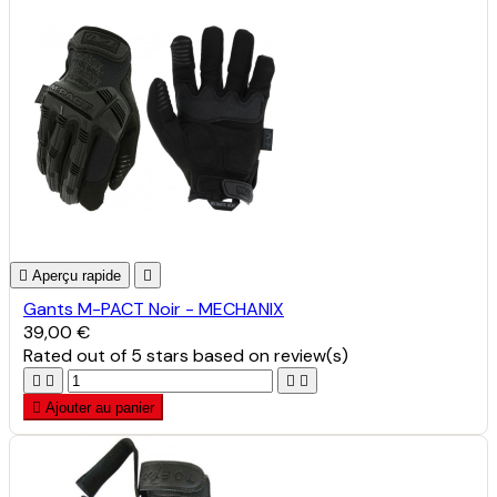

Aperçu rapide

Gants M-PACT Noir - MECHANIX
39,00 €
Rated
out of 5 stars based on
review(s)





Ajouter au panier