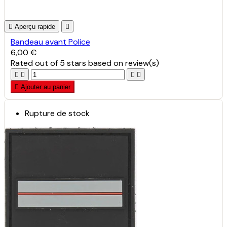

Aperçu rapide

Bandeau avant Police
6,00 €
Rated
out of 5 stars based on
review(s)





Ajouter au panier
Rupture de stock