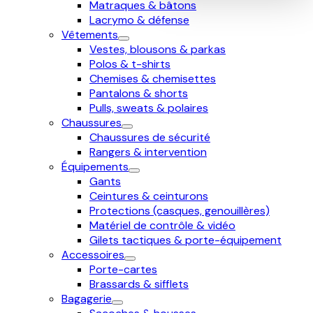
Matraques & bâtons
Lacrymo & défense
Vêtements
Vestes, blousons & parkas
Polos & t-shirts
Chemises & chemisettes
Pantalons & shorts
Pulls, sweats & polaires
Chaussures
Chaussures de sécurité
Rangers & intervention
Équipements
Gants
Ceintures & ceinturons
Protections (casques, genouillères)
Matériel de contrôle & vidéo
Gilets tactiques & porte-équipement
Accessoires
Porte-cartes
Brassards & sifflets
Bagagerie