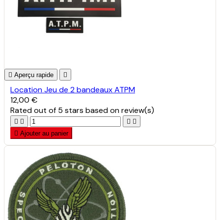

Aperçu rapide

Location Jeu de 2 bandeaux ATPM
12,00 €
Rated
out of 5 stars based on
review(s)





Ajouter au panier