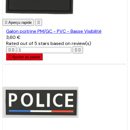

Aperçu rapide

Galon poitrine PM/GC - PVC - Basse Visibilité
3,60 €
Rated
out of 5 stars based on
review(s)





Ajouter au panier