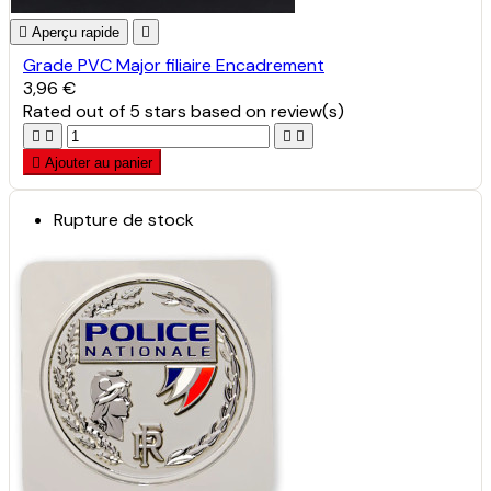

Aperçu rapide

Grade PVC Major filiaire Encadrement
3,96 €
Rated
out of 5 stars based on
review(s)





Ajouter au panier
Rupture de stock