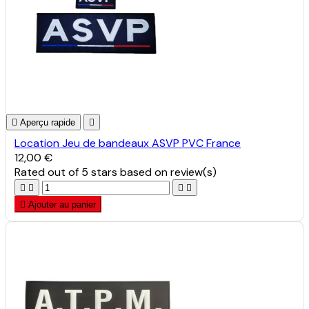

Aperçu rapide

Location Jeu de bandeaux ASVP PVC France
12,00 €
Rated
out of 5 stars based on
review(s)





Ajouter au panier