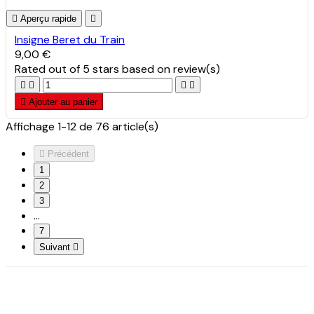

Aperçu rapide

Insigne Beret du Train
9,00 €
Rated
out of 5 stars based on
review(s)





Ajouter au panier
Affichage 1-12 de 76 article(s)

Précédent
1
2
3
…
7
Suivant
