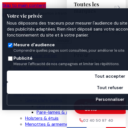
Toutes les
Skip to main content

marques
Atelier de personnalisation à Nantes
02 40 50 97
Espace
Votre vie privée
·
depuis 2003
40
Pro

Nous déposons des traceurs pour mesurer l'audience du site 
Uniformes par
des publicités adaptées. Rien n'est déposé sans votre accord


fonctionnement du site et à votre panier.
métier
Annuler
Mesure d'audience
Accueil
Comprendre quelles pages sont consultées, pour améliorer le site.
Pro &
Uniformes par métier
Publicité
Collectivités
Police municipale & agents
Mesurer l'efficacité de nos campagnes et limiter les répétitions.
Police municipale
Identification & insignes
Tout accepter
Guides

Accueil
Tout refuser
Nos produits
Personnaliser
Gilets pare-balles
Demander un
GPB presse
devis
Pare-lames & anti-couteau
Holsters & étuis
02 40 50 97 40
Menottes & armement