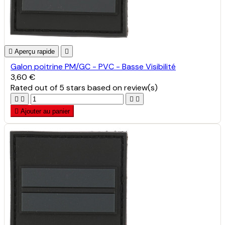

Aperçu rapide

Galon poitrine PM/GC - PVC - Basse Visibilité
3,60 €
Rated
out of 5 stars based on
review(s)





Ajouter au panier