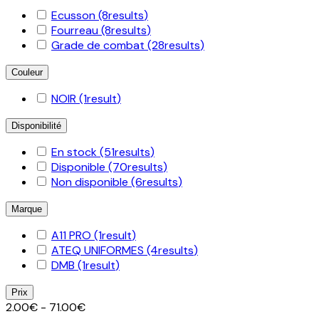
Ecusson
(8
results
)
Fourreau
(8
results
)
Grade de combat
(28
results
)
Couleur
NOIR
(1
result
)
Disponibilité
En stock
(51
results
)
Disponible
(70
results
)
Non disponible
(6
results
)
Marque
A11 PRO
(1
result
)
ATEQ UNIFORMES
(4
results
)
DMB
(1
result
)
Prix
2.00€ - 71.00€