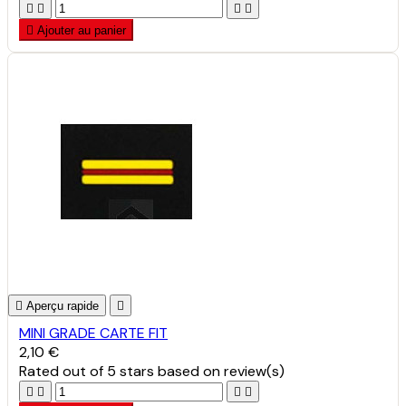





Ajouter au panier

Aperçu rapide

MINI GRADE CARTE FIT
2,10 €
Rated
out of 5 stars based on
review(s)



