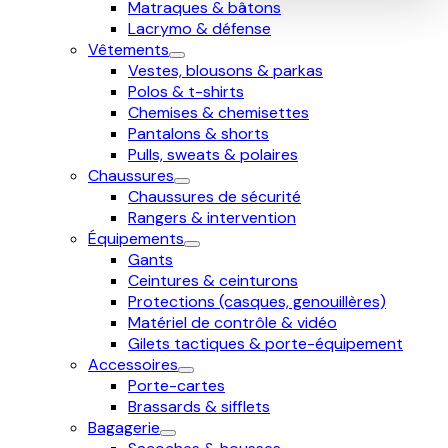
Matraques & bâtons
Lacrymo & défense
Vêtements
Vestes, blousons & parkas
Polos & t-shirts
Chemises & chemisettes
Pantalons & shorts
Pulls, sweats & polaires
Chaussures
Chaussures de sécurité
Rangers & intervention
Équipements
Gants
Ceintures & ceinturons
Protections (casques, genouillères)
Matériel de contrôle & vidéo
Gilets tactiques & porte-équipement
Accessoires
Porte-cartes
Brassards & sifflets
Bagagerie