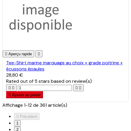

Aperçu rapide

Tee-Shirt marine marquage au choix + grade poitrine +
écussons épaules
28,80 €
Rated
out of 5 stars based on
review(s)





Ajouter au panier
Affichage 1-12 de 361 article(s)

Précédent
1
2