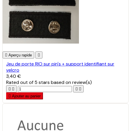

Aperçu rapide

Jeu de porte RIO sur pin's + support identifiant sur
velcro
3,40 €
Rated
out of 5 stars based on
review(s)





Ajouter au panier