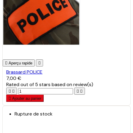

Aperçu rapide

Brassard POLICE
7,00 €
Rated
out of 5 stars based on
review(s)





Ajouter au panier
Rupture de stock