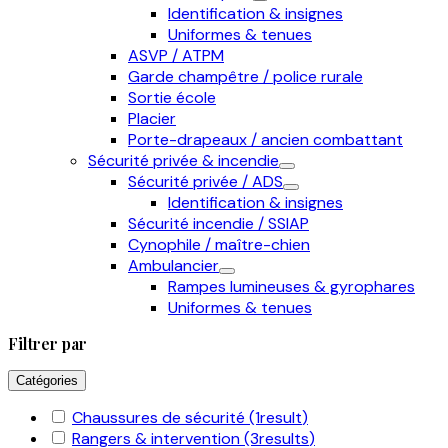
Identification & insignes
Uniformes & tenues
ASVP / ATPM
Garde champêtre / police rurale
Sortie école
Placier
Porte-drapeaux / ancien combattant
Sécurité privée & incendie
Sécurité privée / ADS
Identification & insignes
Sécurité incendie / SSIAP
Cynophile / maître-chien
Ambulancier
Rampes lumineuses & gyrophares
Uniformes & tenues
Filtrer par
Catégories
Chaussures de sécurité
(1
result
)
Rangers & intervention
(3
results
)