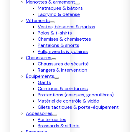
Menottes & armement
Matraques & bâtons
Lacrymo & défense
Vêtements
Vestes, blousons & parkas
Polos & t-shirts
Chemises & chemisettes
Pantalons & shorts
Pulls, sweats & polaires
Chaussures
Chaussures de sécurité
Rangers & intervention
Équipements
Gants
Ceintures & ceinturons
Protections (casques, genouillères)
Matériel de contrôle & vidéo
Gilets tactiques & porte-équipement
Accessoires
Porte-cartes
Brassards & sifflets
Bagagerie