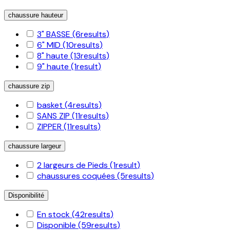
chaussure hauteur
3" BASSE
(6
results
)
6" MID
(10
results
)
8" haute
(13
results
)
9" haute
(1
result
)
chaussure zip
basket
(4
results
)
SANS ZIP
(11
results
)
ZIPPER
(11
results
)
chaussure largeur
2 largeurs de Pieds
(1
result
)
chaussures coquées
(5
results
)
Disponibilité
En stock
(42
results
)
Disponible
(59
results
)