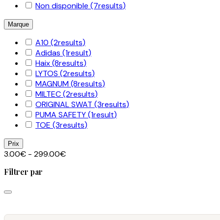
Non disponible
(7
results
)
Marque
A10
(2
results
)
Adidas
(1
result
)
Haix
(8
results
)
LYTOS
(2
results
)
MAGNUM
(8
results
)
MILTEC
(2
results
)
ORIGINAL SWAT
(3
results
)
PUMA SAFETY
(1
result
)
TOE
(3
results
)
Prix
3.00€ - 299.00€
Filtrer par