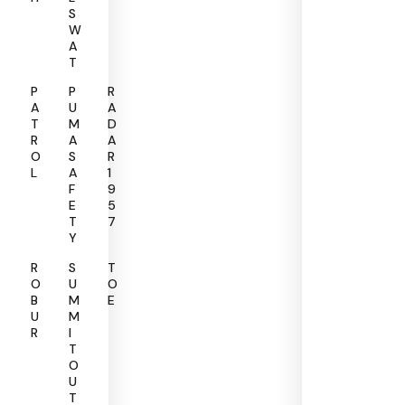
S
W
A
T
P
P
R
A
U
A
T
M
D
R
A
A
O
S
R
L
A
1
F
9
E
5
T
7
Y
R
S
T
O
U
O
B
M
E
U
M
R
I
T
O
U
T