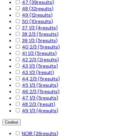
47
(39
results
)
48
(32
results
)
49
(12
results
)
50
(10
results
)
37 1/3
(4
results
)
38 2/3
(5
results
)
39 1/3
(5
results
)
40 2/3
(5
results
)
41 1/3
(5
results
)
42 2/3
(2
results
)
43 1/3
(5
results
)
43 1/3
(1
result
)
44 2/3
(5
results
)
45 1/3
(5
results
)
46 2/3
(5
results
)
47 1/3
(5
results
)
48 2/3
(1
result
)
49 1/3
(4
results
)
Couleur
NOIR
(26
results
)