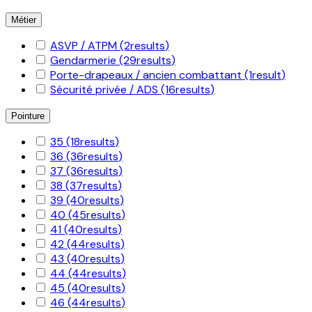
Métier
ASVP / ATPM
(2
results
)
Gendarmerie
(29
results
)
Porte-drapeaux / ancien combattant
(1
result
)
Sécurité privée / ADS
(16
results
)
Pointure
35
(18
results
)
36
(36
results
)
37
(36
results
)
38
(37
results
)
39
(40
results
)
40
(45
results
)
41
(40
results
)
42
(44
results
)
43
(40
results
)
44
(44
results
)
45
(40
results
)
46
(44
results
)