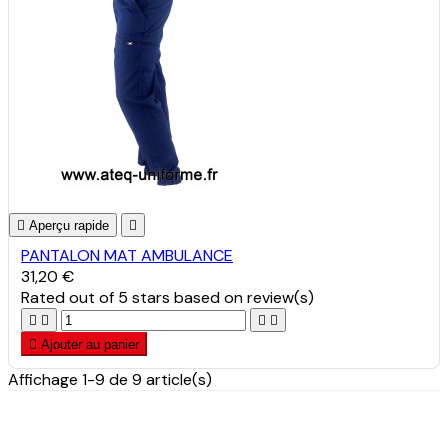

Aperçu rapide

PANTALON MAT AMBULANCE
31,20 €
Rated
out of 5 stars based on
review(s)





Ajouter au panier
Affichage 1-9 de 9 article(s)