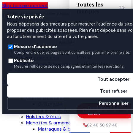
Toutes les
Skip to main content

marques
Atelier de personnalisation à Nantes
02 40 50 97
Espace
Votre vie privée
·
depuis 2003
40
Pro

Nous déposons des traceurs pour mesurer l'audience du site 
Uniformes par
proposer des publicités adaptées. Rien n'est déposé sans vo


au fonctionnement du site et à votre panier.
métier
Annuler
Mesure d'audience
Accueil
Comprendre quelles pages sont consultées, pour améliorer le site.
Pro &
Uniformes par métier
Publicité
Collectivités
Sécurité privée & incendie
Mesurer l'efficacité de nos campagnes et limiter les répétitions.
Ambulancier
Tout accepter
Accueil
Guides

Tout refuser
Nos produits
Gilets pare-balles
Personnaliser
GPB presse
Demander un
Pare-lames & anti-couteau
devis
Holsters & étuis
Menottes & armement
02 40 50 97 40
Matraques & bâtons