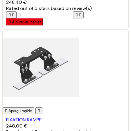
248,40 €
Rated
out of 5 stars based on
review(s)





Ajouter au panier

Aperçu rapide

FIXATION RAMPE
240,00 €