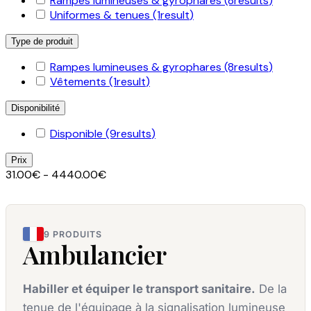
Rampes lumineuses & gyrophares
(8
results
)
Uniformes & tenues
(1
result
)
Type de produit
Rampes lumineuses & gyrophares
(8
results
)
Vêtements
(1
result
)
Disponibilité
Disponible
(9
results
)
Prix
31.00€ - 4440.00€
9 PRODUITS
Ambulancier
Habiller et équiper le transport sanitaire.
De la
tenue de l'équipage à la signalisation lumineuse