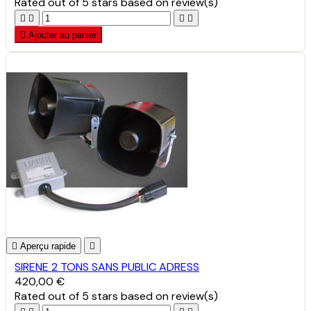
Rated
out of 5 stars based on
review(s)





Ajouter au panier

Aperçu rapide

SIRENE 2 TONS SANS PUBLIC ADRESS
420,00 €
Rated
out of 5 stars based on
review(s)