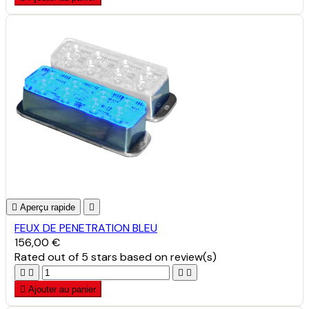

Aperçu rapide

FEUX DE PENETRATION BLEU
156,00 €
Rated
out of 5 stars based on
review(s)





Ajouter au panier