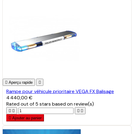

Aperçu rapide

Rampe pour véhicule prioritaire VEGA FX Balisage
4 440,00 €
Rated
out of 5 stars based on
review(s)





Ajouter au panier