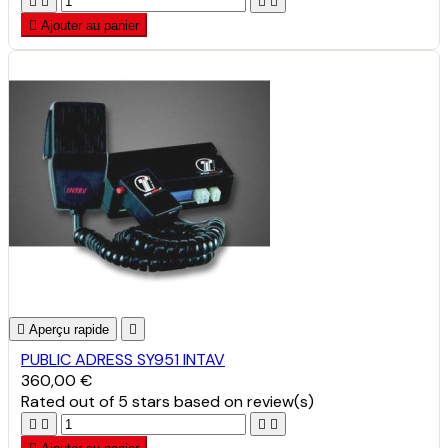





Ajouter au panier

Aperçu rapide

PUBLIC ADRESS SY951 INTAV
360,00 €
Rated
out of 5 stars based on
review(s)



