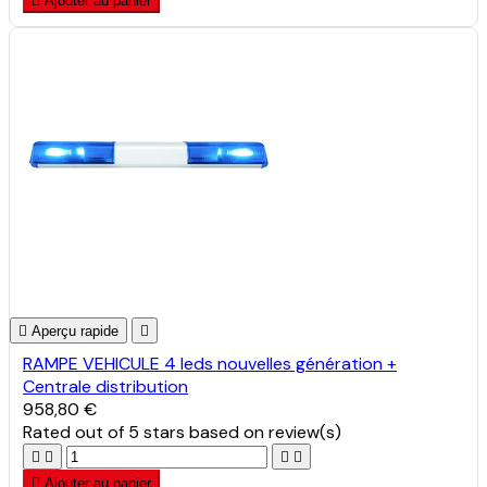

Ajouter au panier

Aperçu rapide

RAMPE VEHICULE 4 leds nouvelles génération +
Centrale distribution
958,80 €
Rated
out of 5 stars based on
review(s)





Ajouter au panier