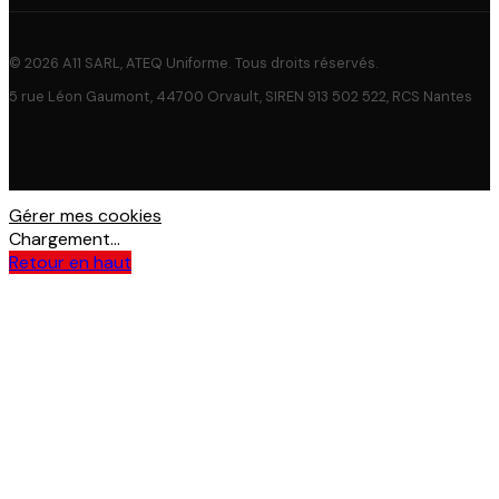
© 2026 A11 SARL, ATEQ Uniforme. Tous droits réservés.
5 rue Léon Gaumont, 44700 Orvault, SIREN 913 502 522, RCS Nantes
Gérer mes cookies
Chargement...
Retour en haut