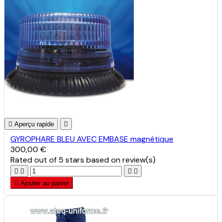

Aperçu rapide

GYROPHARE BLEU AVEC EMBASE magnétique
300,00 €
Rated
out of 5 stars based on
review(s)





Ajouter au panier