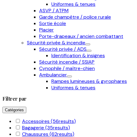
Uniformes & tenues
ASVP / ATPM
Garde champêtre / police rurale
Sortie école
Placier
Porte-drapeaux / ancien combattant
Sécurité privée & incendie
Sécurité privée / ADS
Identification & insignes
Sécurité incendie / SSIAP
Cynophile / maître-chien
Ambulancier
Rampes lumineuses & gyrophares
Uniformes & tenues
Filtrer par
Catégories
Accessoires
(56
results
)
Bagagerie
(35
results
)
Chaussures
(62
results
)