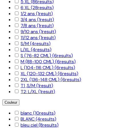
5 XL
(86
results
)
6 XL
(28
results
)
1/2 ans
(1
result
)
3/4 ans
(1
result
)
7/8 ans
(1
result
)
9/10 ans
(1
result
)
11/12 ans
(1
result
)
S/M
(4
results
)
L/XL
(4
results
)
S (76-82 CML)
(6
results
)
M (88-100 CML)
(6
results
)
L (104-116 CML)
(6
results
)
XL (120-132 CML)
(6
results
)
2XL (136-148 CML)
(6
results
)
T1 ,S/M
(1
result
)
T2: L/XL
(1
result
)
Couleur
blanc
(10
results
)
BLANC
(4
results
)
bleu ciel
(8
results
)