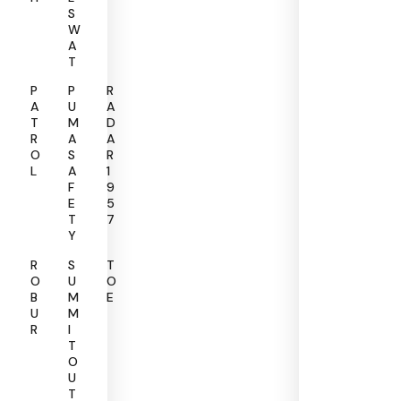
S
W
A
T
P
P
R
A
U
A
T
M
D
R
A
A
O
S
R
L
A
1
F
9
E
5
T
7
Y
R
S
T
O
U
O
B
M
E
U
M
R
I
T
O
U
T