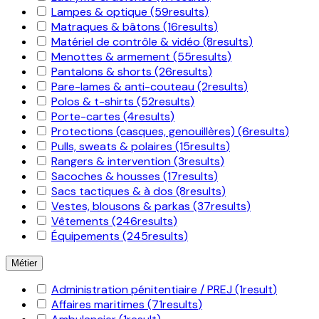
Lampes & optique
(59
results
)
Matraques & bâtons
(16
results
)
Matériel de contrôle & vidéo
(8
results
)
Menottes & armement
(55
results
)
Pantalons & shorts
(26
results
)
Pare-lames & anti-couteau
(2
results
)
Polos & t-shirts
(52
results
)
Porte-cartes
(4
results
)
Protections (casques, genouillères)
(6
results
)
Pulls, sweats & polaires
(15
results
)
Rangers & intervention
(3
results
)
Sacoches & housses
(17
results
)
Sacs tactiques & à dos
(8
results
)
Vestes, blousons & parkas
(37
results
)
Vêtements
(246
results
)
Équipements
(245
results
)
Métier
Administration pénitentiaire / PREJ
(1
result
)
Affaires maritimes
(71
results
)