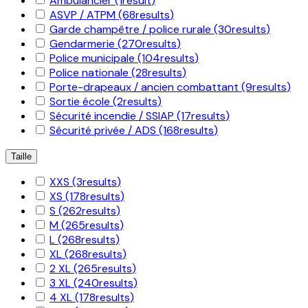
Ambulancier
(1
result
)
ASVP / ATPM
(68
results
)
Garde champêtre / police rurale
(30
results
)
Gendarmerie
(270
results
)
Police municipale
(104
results
)
Police nationale
(28
results
)
Porte-drapeaux / ancien combattant
(9
results
)
Sortie école
(2
results
)
Sécurité incendie / SSIAP
(17
results
)
Sécurité privée / ADS
(168
results
)
Taille
XXS
(3
results
)
XS
(178
results
)
S
(262
results
)
M
(265
results
)
L
(268
results
)
XL
(268
results
)
2 XL
(265
results
)
3 XL
(240
results
)
4 XL
(178
results
)