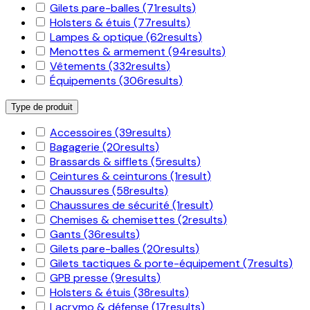
Gilets pare-balles
(71
results
)
Holsters & étuis
(77
results
)
Lampes & optique
(62
results
)
Menottes & armement
(94
results
)
Vêtements
(332
results
)
Équipements
(306
results
)
Type de produit
Accessoires
(39
results
)
Bagagerie
(20
results
)
Brassards & sifflets
(5
results
)
Ceintures & ceinturons
(1
result
)
Chaussures
(58
results
)
Chaussures de sécurité
(1
result
)
Chemises & chemisettes
(2
results
)
Gants
(36
results
)
Gilets pare-balles
(20
results
)
Gilets tactiques & porte-équipement
(7
results
)
GPB presse
(9
results
)
Holsters & étuis
(38
results
)
Lacrymo & défense
(17
results
)