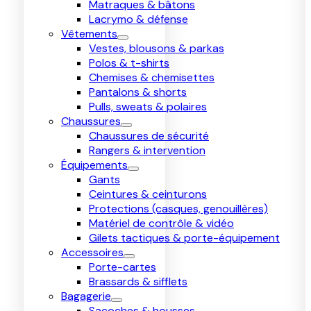
Matraques & bâtons
Lacrymo & défense
Vêtements
Vestes, blousons & parkas
Polos & t-shirts
Chemises & chemisettes
Pantalons & shorts
Pulls, sweats & polaires
Chaussures
Chaussures de sécurité
Rangers & intervention
Équipements
Gants
Ceintures & ceinturons
Protections (casques, genouillères)
Matériel de contrôle & vidéo
Gilets tactiques & porte-équipement
Accessoires
Porte-cartes
Brassards & sifflets
Bagagerie
Sacoches & housses