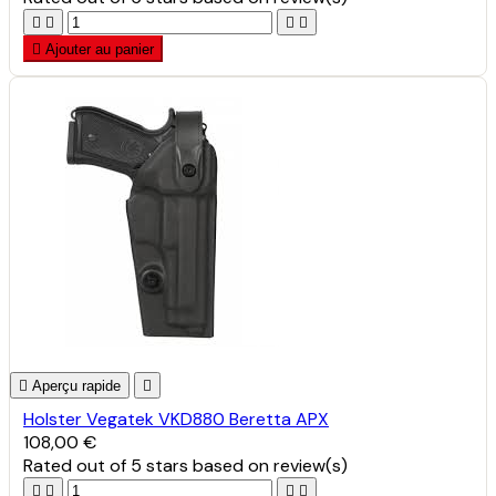





Ajouter au panier

Aperçu rapide

Holster Vegatek VKD880 Beretta APX
108,00 €
Rated
out of 5 stars based on
review(s)



