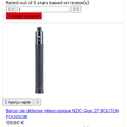
Rated
out of 5 stars based on
review(s)





Ajouter au panier

Aperçu rapide

Baton de défense télescopique N21C Quic 21" BOUTON
POUSSOIR
129,60 €