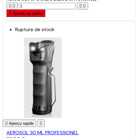





Ajouter au panier
Rupture de stock

Aperçu rapide

AEROSOL 30 ML PROFESSIONEL