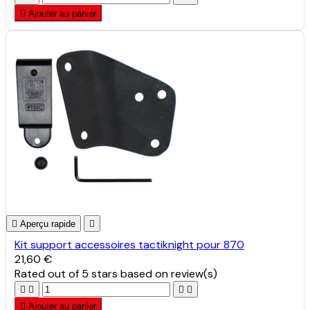

Ajouter au panier

Aperçu rapide

Kit support accessoires tactiknight pour 870
21,60 €
Rated
out of 5 stars based on
review(s)





Ajouter au panier