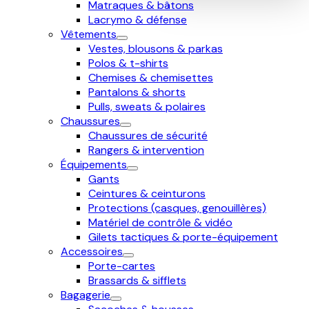
Matraques & bâtons
Lacrymo & défense
Vêtements
Vestes, blousons & parkas
Polos & t-shirts
Chemises & chemisettes
Pantalons & shorts
Pulls, sweats & polaires
Chaussures
Chaussures de sécurité
Rangers & intervention
Équipements
Gants
Ceintures & ceinturons
Protections (casques, genouillères)
Matériel de contrôle & vidéo
Gilets tactiques & porte-équipement
Accessoires
Porte-cartes
Brassards & sifflets
Bagagerie