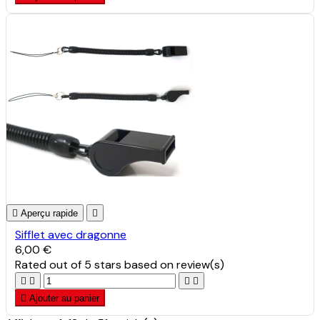

Aperçu rapide

Sifflet avec dragonne
6,00 €
Rated
out of 5 stars based on
review(s)





Ajouter au panier