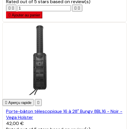
Rated
out of 5 stars based on
review(s)





Ajouter au panier

Aperçu rapide

Porte-bâton télescopique 16 à 28" Bungy 8BL16 - Noir -
Vega Holster
42,00 €