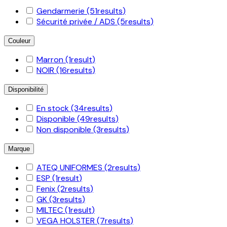
Gendarmerie
(51
results
)
Sécurité privée / ADS
(5
results
)
Couleur
Marron
(1
result
)
NOIR
(16
results
)
Disponibilité
En stock
(34
results
)
Disponible
(49
results
)
Non disponible
(3
results
)
Marque
ATEQ UNIFORMES
(2
results
)
ESP
(1
result
)
Fenix
(2
results
)
GK
(3
results
)
MILTEC
(1
result
)
VEGA HOLSTER
(7
results
)