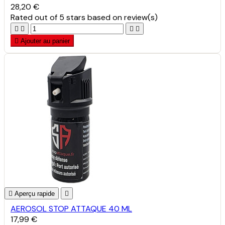
28,20 €
Rated
out of 5 stars based on
review(s)





Ajouter au panier

Aperçu rapide

AEROSOL STOP ATTAQUE 40 ML
17,99 €