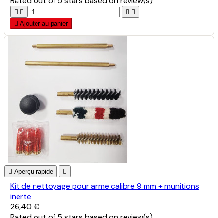
Rated
out of 5 stars based on
review(s)





Ajouter au panier

Aperçu rapide

Kit de nettoyage pour arme calibre 9 mm + munitions
inerte
26,40 €
Rated
out of 5 stars based on
review(s)