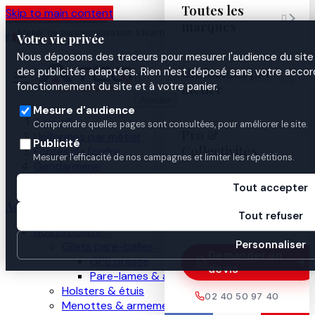
Toutes les
Skip to main content

marques
Atelier de personnalisation à Nantes
02 40 50 97
Espace
Votre vie privée
·
depuis 2003
40
Pro

Nous déposons des traceurs pour mesurer l'audience du site 
Uniformes par
des publicités adaptées. Rien n'est déposé sans votre accord


fonctionnement du site et à votre panier.
métier
Annuler
Mesure d'audience
Accueil
Comprendre quelles pages sont consultées, pour améliorer le site.
Pro &
Uniformes par métier
Publicité
Collectivités
Forces de l'ordre
Mesurer l'efficacité de nos campagnes et limiter les répétitions.
Gendarmerie
Armement
Tout accepter
Guides

Accueil
Tout refuser
Nos produits
Personnaliser
Gilets pare-balles
Demander un
GPB presse
devis
Pare-lames & anti-couteau
Holsters & étuis
02 40 50 97 40
Menottes & armement