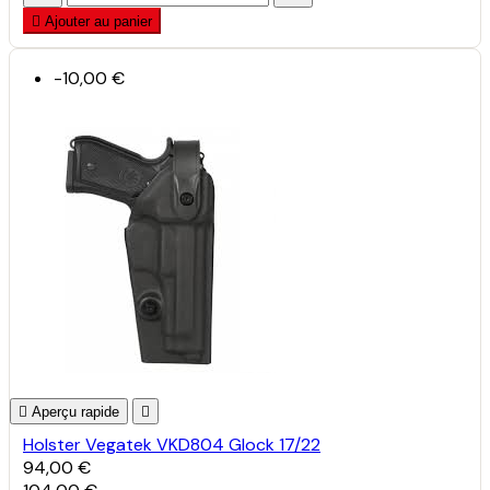

Ajouter au panier
-10,00 €

Aperçu rapide

Holster Vegatek VKD804 Glock 17/22
94,00 €