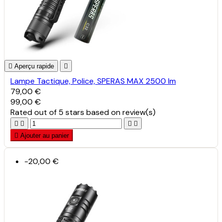

Aperçu rapide

Lampe Tactique, Police, SPERAS MAX 2500 lm
79,00 €
99,00 €
Rated
out of 5 stars based on
review(s)





Ajouter au panier
-20,00 €