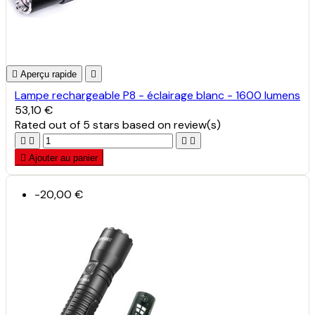

Aperçu rapide

Lampe rechargeable P8 - éclairage blanc - 1600 lumens
53,10 €
Rated
out of 5 stars based on
review(s)





Ajouter au panier
-20,00 €