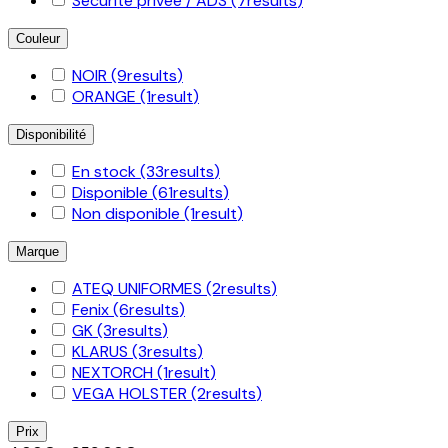
Sécurité privée / ADS
(7
results
)
Couleur
NOIR
(9
results
)
ORANGE
(1
result
)
Disponibilité
En stock
(33
results
)
Disponible
(61
results
)
Non disponible
(1
result
)
Marque
ATEQ UNIFORMES
(2
results
)
Fenix
(6
results
)
GK
(3
results
)
KLARUS
(3
results
)
NEXTORCH
(1
result
)
VEGA HOLSTER
(2
results
)
Prix