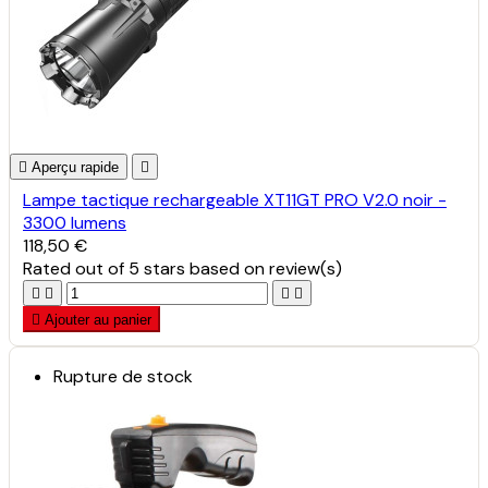

Aperçu rapide

Lampe tactique rechargeable XT11GT PRO V2.0 noir -
3300 lumens
118,50 €
Rated
out of 5 stars based on
review(s)





Ajouter au panier
Rupture de stock