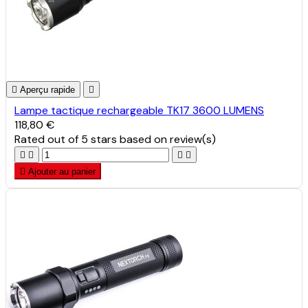

Aperçu rapide

Lampe tactique rechargeable TK17 3600 LUMENS
118,80 €
Rated
out of 5 stars based on
review(s)





Ajouter au panier