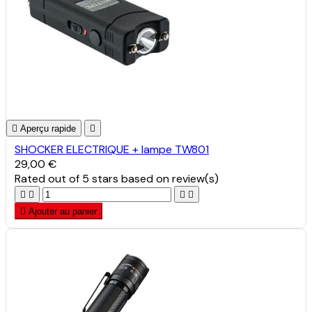

Aperçu rapide

SHOCKER ELECTRIQUE + lampe TW801
29,00 €
Rated
out of 5 stars based on
review(s)





Ajouter au panier