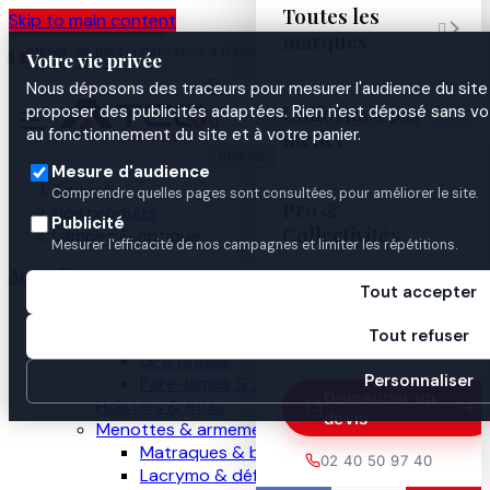
Toutes les
Skip to main content

marques
Atelier de personnalisation à Nantes
02 40 50 97
Espace
Votre vie privée
·
depuis 2003
40
Pro

Nous déposons des traceurs pour mesurer l'audience du site 
Uniformes par
proposer des publicités adaptées. Rien n'est déposé sans vo


au fonctionnement du site et à votre panier.
métier
Annuler
Mesure d'audience
Accueil
Comprendre quelles pages sont consultées, pour améliorer le site.
Pro &
Nos produits
Publicité
Collectivités
Lampes & optique
Mesurer l'efficacité de nos campagnes et limiter les répétitions.
Accueil
Tout accepter
Guides

Nos produits
Tout refuser
Gilets pare-balles
GPB presse
Personnaliser
Pare-lames & anti-couteau
Demander un
Holsters & étuis
devis
Menottes & armement
Matraques & bâtons
02 40 50 97 40
Lacrymo & défense