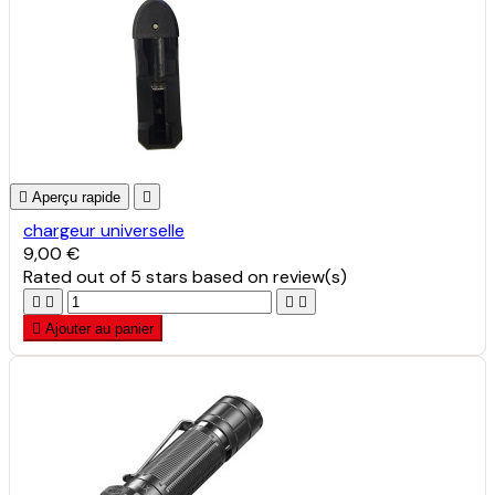

Aperçu rapide

chargeur universelle
9,00 €
Rated
out of 5 stars based on
review(s)





Ajouter au panier