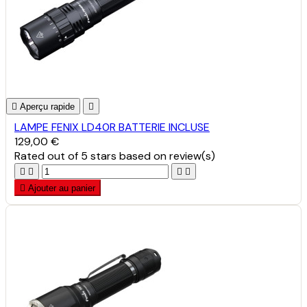

Aperçu rapide

LAMPE FENIX LD40R BATTERIE INCLUSE
129,00 €
Rated
out of 5 stars based on
review(s)





Ajouter au panier