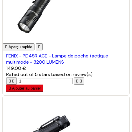

Aperçu rapide

FENIX - PD45R ACE - Lampe de poche tactique
multimode - 3200 LUMENS
149,00 €
Rated
out of 5 stars based on
review(s)





Ajouter au panier