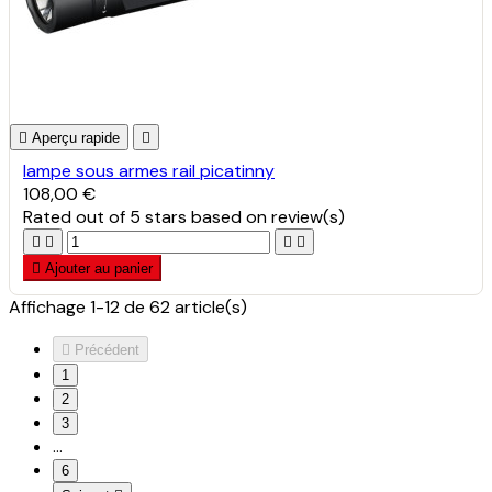

Aperçu rapide

lampe sous armes rail picatinny
108,00 €
Rated
out of 5 stars based on
review(s)





Ajouter au panier
Affichage 1-12 de 62 article(s)

Précédent
1
2
3
…
6