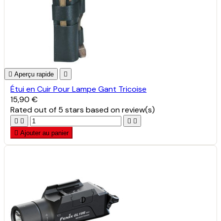

Aperçu rapide

Étui en Cuir Pour Lampe Gant Tricoise
15,90 €
Rated
out of 5 stars based on
review(s)





Ajouter au panier