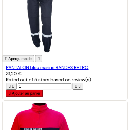

Aperçu rapide

PANTALON bleu marine BANDES RETRO
31,20 €
Rated
out of 5 stars based on
review(s)





Ajouter au panier