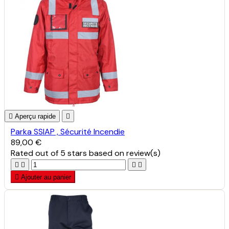

Aperçu rapide

Parka SSIAP , Sécurité Incendie
89,00 €
Rated
out of 5 stars based on
review(s)





Ajouter au panier