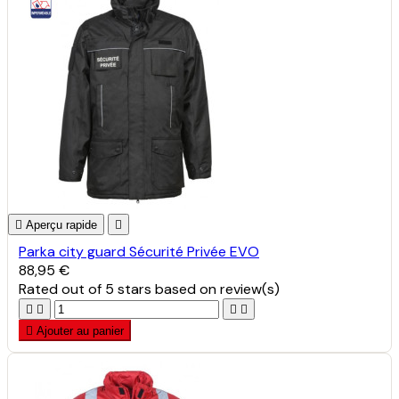

Aperçu rapide

Parka city guard Sécurité Privée EVO
88,95 €
Rated
out of 5 stars based on
review(s)





Ajouter au panier