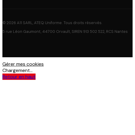
© 2026 A11 SARL, ATEQ Uniforme. Tous droits réservés.
5 rue Léon Gaumont, 44700 Orvault, SIREN 913 502 522, RCS Nantes
Gérer mes cookies
Chargement...
Retour en haut