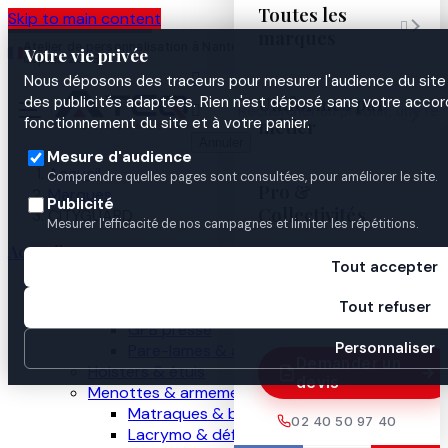
Toutes les
Skip to main content

marques
Atelier de personnalisation à Nantes
02 40 50 97
Espace
Votre vie privée
·
depuis 2003
40
Pro

Nous déposons des traceurs pour mesurer l'audience du site 
Uniformes par
des publicités adaptées. Rien n'est déposé sans votre accord


fonctionnement du site et à votre panier.
métier
Annuler
Mesure d'audience
Accueil
Comprendre quelles pages sont consultées, pour améliorer le site.
Pro &
Marques
Publicité
Collectivités
CITYGUARD
Mesurer l'efficacité de nos campagnes et limiter les répétitions.
Accueil
Tout accepter
Guides

Nos produits
Tout refuser
Gilets pare-balles
GPB presse
Personnaliser
Pare-lames & anti-couteau
Demander un
Holsters & étuis
devis
Menottes & armement
Matraques & bâtons
02 40 50 97 40
Lacrymo & défense