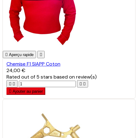

Aperçu rapide

Chemise F1 SIAPP Coton
24,00 €
Rated
out of 5 stars based on
review(s)





Ajouter au panier