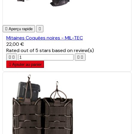

Aperçu rapide

Mitaines Coquées noires - MIL-TEC
22,00 €
Rated
out of 5 stars based on
review(s)





Ajouter au panier