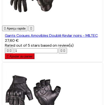

Aperçu rapide

Gants Coques Amovibles Doublé Kevlar noirs - MILTEC
27,60 €
Rated
out of 5 stars based on
review(s)





Ajouter au panier