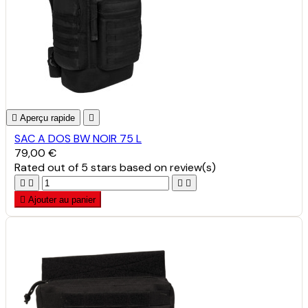

Aperçu rapide

SAC A DOS BW NOIR 75 L
79,00 €
Rated
out of 5 stars based on
review(s)





Ajouter au panier