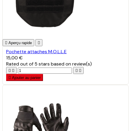

Aperçu rapide

Pochette attaches M.O.L.L.E
15,00 €
Rated
out of 5 stars based on
review(s)





Ajouter au panier