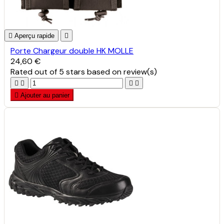

Aperçu rapide

Porte Chargeur double HK MOLLE
24,60 €
Rated
out of 5 stars based on
review(s)





Ajouter au panier