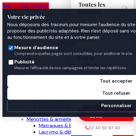
Toutes les
Skip to main content

marques
Atelier de personnalisation à Nantes
02 40 50 97
Espace
Votre vie privée
·
depuis 2003
40
Pro

Nous déposons des traceurs pour mesurer l'audience du site 
Uniformes par
proposer des publicités adaptées. Rien n'est déposé sans vo


au fonctionnement du site et à votre panier.
métier
Annuler
Mesure d'audience
Accueil
Comprendre quelles pages sont consultées, pour améliorer le site.
Pro &
Marques
Publicité
Collectivités
MILTEC
Mesurer l'efficacité de nos campagnes et limiter les répétitions.
Accueil
Tout accepter
Guides

Nos produits
Tout refuser
Gilets pare-balles
GPB presse
Personnaliser
Pare-lames & anti-couteau
Demander un
Holsters & étuis
devis
Menottes & armement
Matraques & bâtons
02 40 50 97 40
Lacrymo & défense