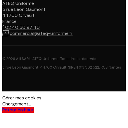
ATEQ Uniforme
5 rue Léon Gaumont
44700 Orvault
France

02 40 50 97 40

commercial@ateq-uniforme.fr
© 2026 A11 SARL, ATEQ Uniforme. Tous droits réservés.
5 rue Léon Gaumont, 44700 Orvault, SIREN 913 502 522, RCS Nantes
Gérer mes cookies
Chargement...
Retour en haut