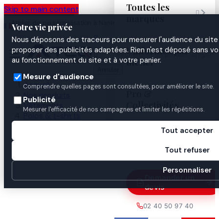
Toutes les
Skip to main content

marques
Atelier de personnalisation à Nantes
02 40 50 97
Espace
Votre vie privée
·
depuis 2003
40
Pro

Nous déposons des traceurs pour mesurer l'audience du site 
Uniformes par
proposer des publicités adaptées. Rien n'est déposé sans vo


au fonctionnement du site et à votre panier.
métier
Annuler
Mesure d'audience
Accueil
Comprendre quelles pages sont consultées, pour améliorer le site.
Pro &
Nos produits
Publicité
Collectivités
Vêtements
Mesurer l'efficacité de nos campagnes et limiter les répétitions.
Polos & t-shirts
POLO FEMME MANCHE COURTE
Tout accepter
Guides

Tout refuser
Personnaliser
Demander un
devis
02 40 50 97 40