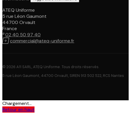
ATEQ Uniforme
5 rue Léon Gaumont
44700 Orvault
France

02 40 50 97 40

commercial@ateq-uniforme.fr
© 2026 A11 SARL, ATEQ Uniforme. Tous droits réservés.
5 rue Léon Gaumont, 44700 Orvault, SIREN 913 502 522, RCS Nantes
Chargement...
Retour en haut