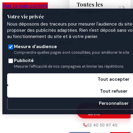
Toutes les
Skip to main content

marques
Atelier de personnalisation à Nantes
02 40 50 97
Espace
Votre vie privée
·
depuis 2003
40
Pro

Nous déposons des traceurs pour mesurer l'audience du site 
Uniformes par
proposer des publicités adaptées. Rien n'est déposé sans vo


au fonctionnement du site et à votre panier.
métier
Annuler
Mesure d'audience
Accueil
Comprendre quelles pages sont consultées, pour améliorer le site.
Pro &
OREILLETTE G7
Publicité
Collectivités
Mesurer l'efficacité de nos campagnes et limiter les répétitions.
Tout accepter
Guides

Tout refuser
Personnaliser
Demander un
devis
02 40 50 97 40