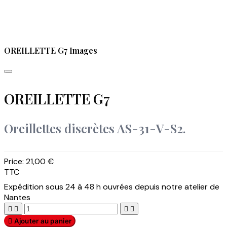
OREILLETTE G7 Images
OREILLETTE G7
Oreillettes discrètes AS-31-V-S2.
Price:
21,00 €
TTC
Expédition sous 24 à 48 h ouvrées depuis notre atelier de
Nantes





Ajouter au panier