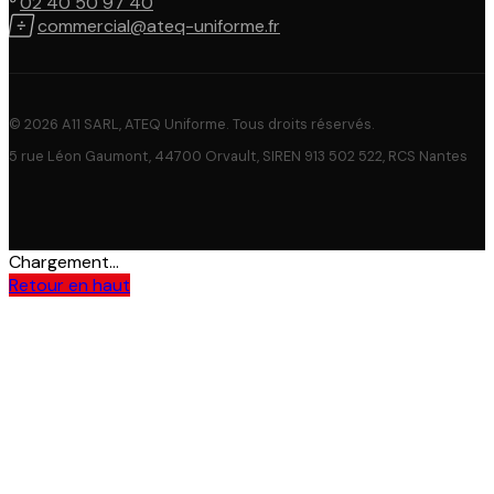

02 40 50 97 40

commercial@ateq-uniforme.fr
© 2026 A11 SARL, ATEQ Uniforme. Tous droits réservés.
5 rue Léon Gaumont, 44700 Orvault, SIREN 913 502 522, RCS Nantes
Chargement...
Retour en haut