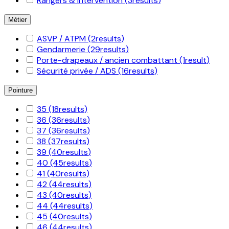
Rangers & intervention
(3
results
)
Métier
ASVP / ATPM
(2
results
)
Gendarmerie
(29
results
)
Porte-drapeaux / ancien combattant
(1
result
)
Sécurité privée / ADS
(16
results
)
Pointure
35
(18
results
)
36
(36
results
)
37
(36
results
)
38
(37
results
)
39
(40
results
)
40
(45
results
)
41
(40
results
)
42
(44
results
)
43
(40
results
)
44
(44
results
)
45
(40
results
)
46
(44
results
)