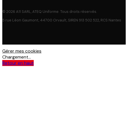
© 2026 A11 SARL, ATEQ Uniforme. Tous droits réservés.
5 rue Léon Gaumont, 44700 Orvault, SIREN 913 502 522, RCS Nantes
Gérer mes cookies
Chargement...
Retour en haut