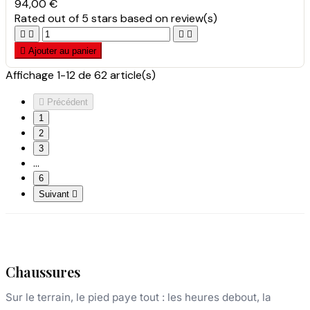
94,00 €
Rated
out of 5 stars based on
review(s)





Ajouter au panier
Affichage 1-12 de 62 article(s)

Précédent
1
2
3
…
6
Suivant

Chaussures
Sur le terrain, le pied paye tout : les heures debout, la