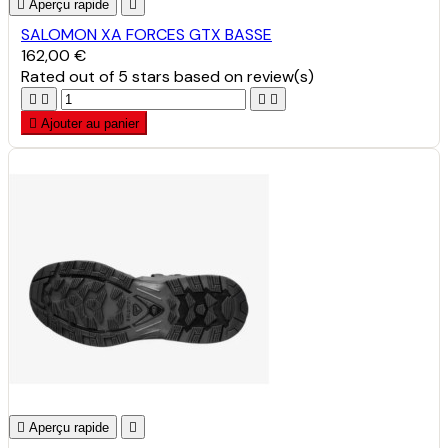

Aperçu rapide

SALOMON XA FORCES GTX BASSE
162,00 €
Rated
out of 5 stars based on
review(s)





Ajouter au panier

Aperçu rapide
