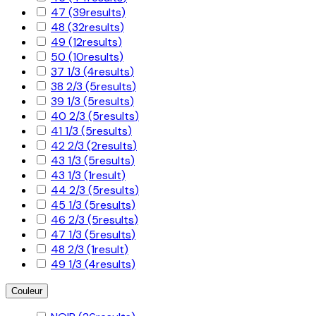
47
(39
results
)
48
(32
results
)
49
(12
results
)
50
(10
results
)
37 1/3
(4
results
)
38 2/3
(5
results
)
39 1/3
(5
results
)
40 2/3
(5
results
)
41 1/3
(5
results
)
42 2/3
(2
results
)
43 1/3
(5
results
)
43 1/3
(1
result
)
44 2/3
(5
results
)
45 1/3
(5
results
)
46 2/3
(5
results
)
47 1/3
(5
results
)
48 2/3
(1
result
)
49 1/3
(4
results
)
Couleur