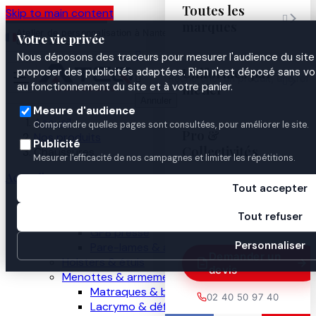
Toutes les
Skip to main content

marques
Atelier de personnalisation à Nantes
02 40 50 97
Espace
Votre vie privée
·
depuis 2003
40
Pro

Nous déposons des traceurs pour mesurer l'audience du site 
Uniformes par
proposer des publicités adaptées. Rien n'est déposé sans vo


au fonctionnement du site et à votre panier.
métier
Annuler
Mesure d'audience
Accueil
Comprendre quelles pages sont consultées, pour améliorer le site.
Pro &
Nos produits
Publicité
Collectivités
Chaussures
Mesurer l'efficacité de nos campagnes et limiter les répétitions.
Accueil
Tout accepter
Guides

Nos produits
Tout refuser
Gilets pare-balles
GPB presse
Personnaliser
Pare-lames & anti-couteau
Demander un
Holsters & étuis
devis
Menottes & armement
Matraques & bâtons
02 40 50 97 40
Lacrymo & défense