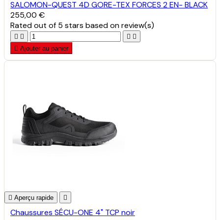
SALOMON-QUEST 4D GORE-TEX FORCES 2 EN- BLACK
255,00 €
Rated
out of 5 stars based on
review(s)





Ajouter au panier

Aperçu rapide

Chaussures SÉCU-ONE 4" TCP noir