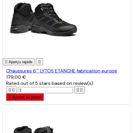

Aperçu rapide

Chaussures 6 '' LYTOS ETANCHE fabrication europe
179,00 €
Rated
out of 5 stars based on
review(s)





Ajouter au panier