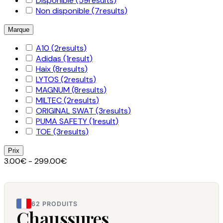
Disponible
(59
results
)
Non disponible
(7
results
)
Marque
A10
(2
results
)
Adidas
(1
result
)
Haix
(8
results
)
LYTOS
(2
results
)
MAGNUM
(8
results
)
MILTEC
(2
results
)
ORIGINAL SWAT
(3
results
)
PUMA SAFETY
(1
result
)
TOE
(3
results
)
Prix
3.00€ - 299.00€
62 PRODUITS
Chaussures