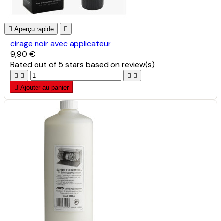

Aperçu rapide

cirage noir avec applicateur
9,90 €
Rated
out of 5 stars based on
review(s)





Ajouter au panier