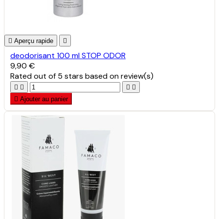

Aperçu rapide

deodorisant 100 ml STOP ODOR
9,90 €
Rated
out of 5 stars based on
review(s)





Ajouter au panier