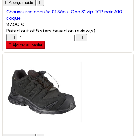

Aperçu rapide

Chaussures coquée S1 Sécu-One 8" zip TCP noir A10
coque
87,00 €
Rated
out of 5 stars based on
review(s)





Ajouter au panier