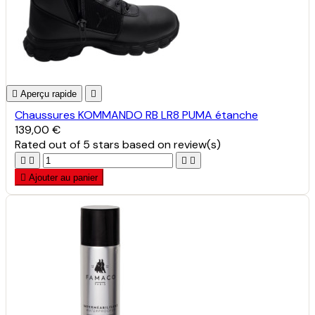

Aperçu rapide

Chaussures KOMMANDO RB LR8 PUMA étanche
139,00 €
Rated
out of 5 stars based on
review(s)





Ajouter au panier