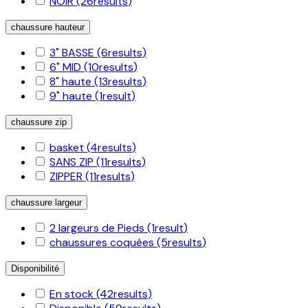
NOIR
(26
results
)
chaussure hauteur
3" BASSE
(6
results
)
6" MID
(10
results
)
8" haute
(13
results
)
9" haute
(1
result
)
chaussure zip
basket
(4
results
)
SANS ZIP
(11
results
)
ZIPPER
(11
results
)
chaussure largeur
2 largeurs de Pieds
(1
result
)
chaussures coquées
(5
results
)
Disponibilité
En stock
(42
results
)