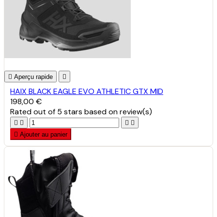

Aperçu rapide

HAIX BLACK EAGLE EVO ATHLETIC GTX MID
198,00 €
Rated
out of 5 stars based on
review(s)





Ajouter au panier