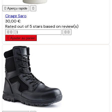

Aperçu rapide

Cirage Saro
30,00 €
Rated
out of 5 stars based on
review(s)





Ajouter au panier