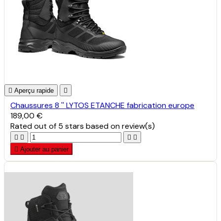

Aperçu rapide

Chaussures 8 '' LYTOS ETANCHE fabrication europe
189,00 €
Rated
out of 5 stars based on
review(s)





Ajouter au panier