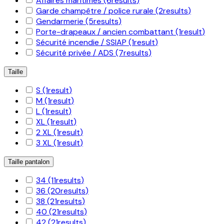
Affaires maritimes
(6
results
)
Garde champêtre / police rurale
(2
results
)
Gendarmerie
(5
results
)
Porte-drapeaux / ancien combattant
(1
result
)
Sécurité incendie / SSIAP
(1
result
)
Sécurité privée / ADS
(7
results
)
Taille
S
(1
result
)
M
(1
result
)
L
(1
result
)
XL
(1
result
)
2 XL
(1
result
)
3 XL
(1
result
)
Taille pantalon
34
(11
results
)
36
(20
results
)
38
(21
results
)
40
(21
results
)
42
(21
results
)