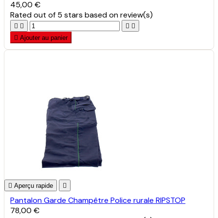
45,00 €
Rated
out of 5 stars based on
review(s)





Ajouter au panier

Aperçu rapide

Pantalon Garde Champêtre Police rurale RIPSTOP
78,00 €