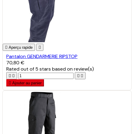

Aperçu rapide

Pantalon GENDARMERIE RIPSTOP
70,80 €
Rated
out of 5 stars based on
review(s)





Ajouter au panier