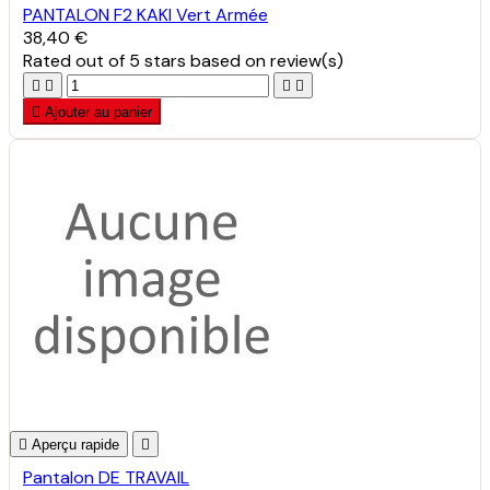
PANTALON F2 KAKI Vert Armée
38,40 €
Rated
out of 5 stars based on
review(s)





Ajouter au panier

Aperçu rapide

Pantalon DE TRAVAIL