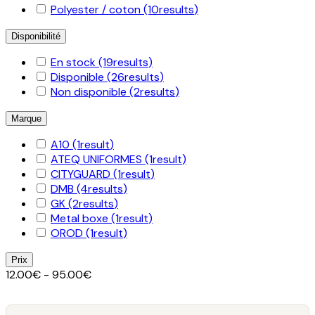
Polyester / coton
(10
results
)
Disponibilité
En stock
(19
results
)
Disponible
(26
results
)
Non disponible
(2
results
)
Marque
A10
(1
result
)
ATEQ UNIFORMES
(1
result
)
CITYGUARD
(1
result
)
DMB
(4
results
)
GK
(2
results
)
Metal boxe
(1
result
)
OROD
(1
result
)
Prix
12.00€ - 95.00€