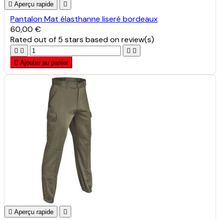

Aperçu rapide

Pantalon Mat élasthanne liseré bordeaux
60,00 €
Rated
out of 5 stars based on
review(s)





Ajouter au panier

Aperçu rapide
