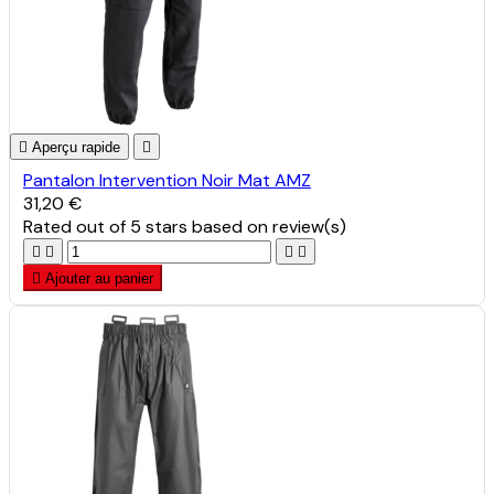

Aperçu rapide

Pantalon Intervention Noir Mat AMZ
31,20 €
Rated
out of 5 stars based on
review(s)





Ajouter au panier