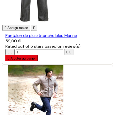

Aperçu rapide

Pantalon de pluie étanche bleu Marine
59,00 €
Rated
out of 5 stars based on
review(s)





Ajouter au panier