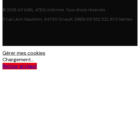
© 2026 A11 SARL, ATEQ Uniforme. Tous droits réservés.
5 rue Léon Gaumont, 44700 Orvault, SIREN 913 502 522, RCS Nantes
Gérer mes cookies
Chargement...
Retour en haut