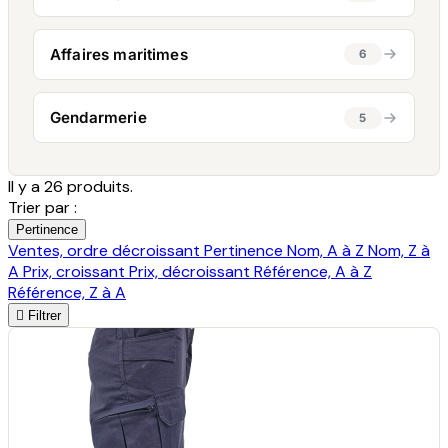
Affaires maritimes
6
Gendarmerie
5
Il y a 26 produits.
Trier par :
Pertinence
Ventes, ordre décroissant
Pertinence
Nom, A à Z
Nom, Z à
A
Prix, croissant
Prix, décroissant
Référence, A à Z
Référence, Z à A

Filtrer