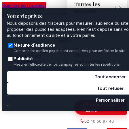
Toutes les
Skip to main content

marques
Atelier de personnalisation à Nantes
02 40 50 97
Espace
Votre vie privée
·
depuis 2003
40
Pro

Nous déposons des traceurs pour mesurer l'audience du site 
Uniformes par
proposer des publicités adaptées. Rien n'est déposé sans vo


au fonctionnement du site et à votre panier.
métier
Annuler
Mesure d'audience
Accueil
Comprendre quelles pages sont consultées, pour améliorer le site.
Pro &
Nos produits
Publicité
Collectivités
Équipements
Mesurer l'efficacité de nos campagnes et limiter les répétitions.
Protections (casques, genouillères)
HOUSSE COTON CASQUE F1
Tout accepter
Guides

Tout refuser
Personnaliser
Demander un
devis
02 40 50 97 40