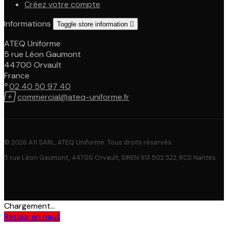
Créez votre compte
Informations
Toggle store information

ATEQ Uniforme
5 rue Léon Gaumont
44700 Orvault
France

02 40 50 97 40

commercial@ateq-uniforme.fr
© 2026 A11 SARL, ATEQ Uniforme. Tous droits réservés.
5 rue Léon Gaumont, 44700 Orvault, SIREN 913 502 522, RCS Nantes
Chargement...
Retour en haut