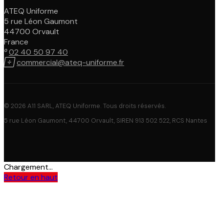
ATEQ Uniforme
5 rue Léon Gaumont
44700 Orvault
France

02 40 50 97 40

commercial@ateq-uniforme.fr
© 2026 A11 SARL, ATEQ Uniforme. Tous droits réservés.
5 rue Léon Gaumont, 44700 Orvault, SIREN 913 502 522, RCS Nantes
Chargement...
Retour en haut