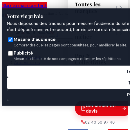
Toutes les
Skip to main content

marques
Atelier de personnalisation à Nantes
02 40 50 97
Espace
Votre vie privée
·
depuis 2003
40
Pro
Nous déposons des traceurs pour mesurer l'audience du site 

Uniformes par
n'est déposé sans votre accord, hormis ce qui est nécessaire


métier
Mesure d'audience
Annuler
Comprendre quelles pages sont consultées, pour améliorer le site.
Accueil
Publicité
Pro &
Nos produits
Mesurer l'efficacité de nos campagnes et limiter les répétitions.
Collectivités
Accessoires
Plaque de cuisse souple
T
Guides

P
Demander un
devis
02 40 50 97 40