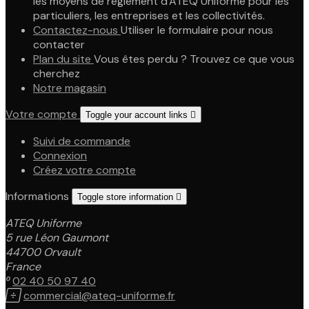
les moyens de règlement d'ATEQ Uniforme pour les
particuliers, les entreprises et les collectivités.
Contactez-nous
Utiliser le formulaire pour nous
contacter
Plan du site
Vous êtes perdu ? Trouvez ce que vous
cherchez
Notre magasin
Votre compte
Toggle your account links

Suivi de commande
Connexion
Créez votre compte
Informations
Toggle store information

ATEQ Uniforme
5 rue Léon Gaumont
44700 Orvault
France

02 40 50 97 40

commercial@ateq-uniforme.fr