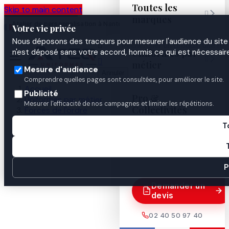
Toutes les
Skip to main content

marques
Atelier de personnalisation à Nantes
02 40 50 97
Espace
Votre vie privée
·
depuis 2003
40
Pro
Nous déposons des traceurs pour mesurer l'audience du site 

Uniformes par
n'est déposé sans votre accord, hormis ce qui est nécessaire


métier
Mesure d'audience
Annuler
Comprendre quelles pages sont consultées, pour améliorer le site.
Accueil
Publicité
Pro &
Uniformes par métier
Mesurer l'efficacité de nos campagnes et limiter les répétitions.
Collectivités
Forces de l'ordre
Gendarmerie
T
Identification & insignes
Guides
Grade 5 x 5 cm tissu COMMANDANT

P
Demander un
devis
02 40 50 97 40