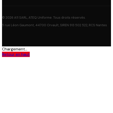
© 2026 A11 SARL, ATEQ Uniforme. Tous droits réservés.
5 rue Léon Gaumont, 44700 Orvault, SIREN 913 502 522, RCS Nantes
Chargement...
Retour en haut