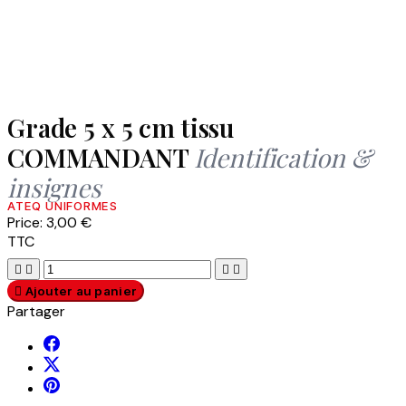
Grade 5 x 5 cm tissu
COMMANDANT
Identification &
insignes
ATEQ UNIFORMES
Price:
3,00 €
TTC





Ajouter au panier
Partager