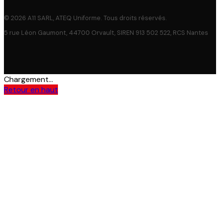
© 2026 A11 SARL, ATEQ Uniforme. Tous droits réservés.
5 rue Léon Gaumont, 44700 Orvault, SIREN 913 502 522, RCS Nantes
Chargement...
Retour en haut