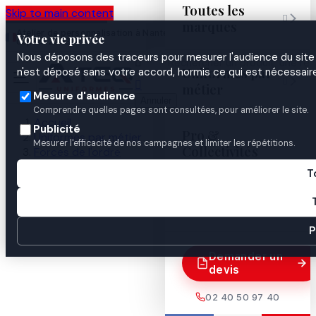
Toutes les
Skip to main content

marques
Atelier de personnalisation à Nantes
02 40 50 97
Espace
Votre vie privée
·
depuis 2003
40
Pro
Nous déposons des traceurs pour mesurer l'audience du site 

Uniformes par
n'est déposé sans votre accord, hormis ce qui est nécessaire


métier
Mesure d'audience
Annuler
Comprendre quelles pages sont consultées, pour améliorer le site.
Accueil
Publicité
Pro &
Uniformes par métier
Mesurer l'efficacité de nos campagnes et limiter les répétitions.
Collectivités
Forces de l'ordre
Gendarmerie
T
Identification & insignes
Guides
Grade 5 x 5 cm RESINE 1ERE CLASSE

P
Demander un
devis
02 40 50 97 40