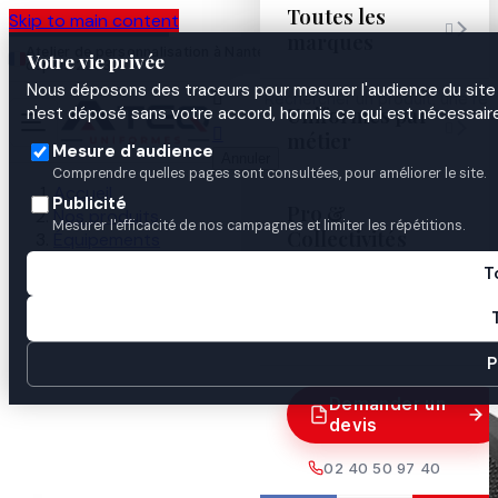
Toutes les
Skip to main content

marques
Atelier de personnalisation à Nantes
02 40 50 97
Espace
Votre vie privée
·
depuis 2003
40
Pro
Nous déposons des traceurs pour mesurer l'audience du site 

Uniformes par
n'est déposé sans votre accord, hormis ce qui est nécessaire


métier
Mesure d'audience
Annuler
Comprendre quelles pages sont consultées, pour améliorer le site.
Accueil
Publicité
Pro &
Nos produits
Mesurer l'efficacité de nos campagnes et limiter les répétitions.
Collectivités
Équipements
Matériel de contrôle & vidéo
T
JUMELLE 20/32 WATERPROOF
Guides

P
Demander un
devis
02 40 50 97 40