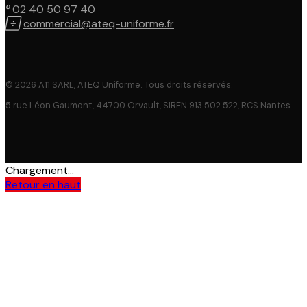

02 40 50 97 40

commercial@ateq-uniforme.fr
© 2026 A11 SARL, ATEQ Uniforme. Tous droits réservés.
5 rue Léon Gaumont, 44700 Orvault, SIREN 913 502 522, RCS Nantes
Chargement...
Retour en haut