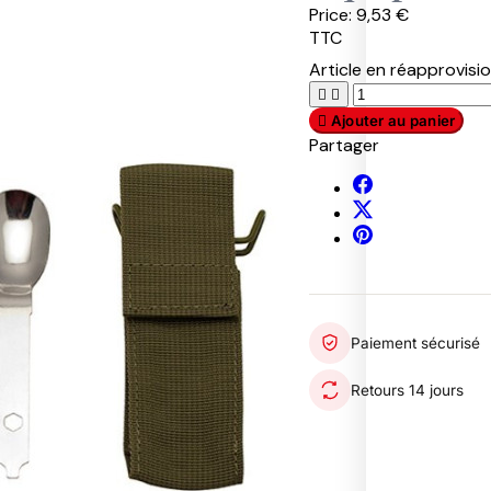
Price:
9,53 €
S
TTC
W
A
Article en réapprovis
T


P
P
R

Ajouter au panier
A
U
A
Partager
T
M
D
R
A
A
O
S
R
L
A
1
F
9
E
5
T
7
Y
R
S
T
O
U
O
Paiement sécurisé
B
M
E
U
M
Retours 14 jours
R
I
T
O
U
T