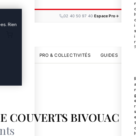
Tou
les

·
02 40 50 97 40
Espace Pro
ma
es. Rien
i
i
Uni
r

par
PRO & COLLECTIVITÉS
GUIDES
Pro
Col
Gui

r
E COUVERTS BIVOUAC
nts
02