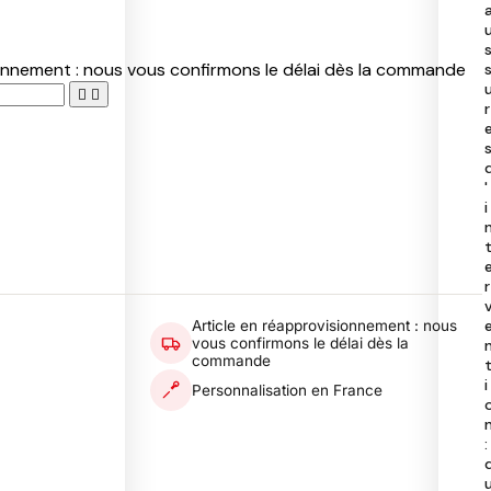
40
50
97
ionnement : nous vous confirmons le délai dès la commande
40


r
'
i
r
Article en réapprovisionnement : nous
vous confirmons le délai dès la
commande
i
Personnalisation en France
: