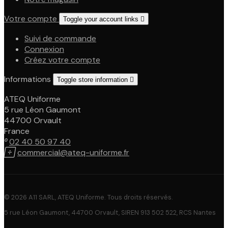
Votre compte
Toggle your account links

Suivi de commande
Connexion
Créez votre compte
Informations
Toggle store information

ATEQ Uniforme
5 rue Léon Gaumont
44700 Orvault
France

02 40 50 97 40

commercial@ateq-uniforme.fr
© 2026 A11 SARL, ATEQ Uniforme. Tous droits réservés.
5 rue Léon Gaumont, 44700 Orvault, SIREN 913 502 522, RCS Nantes