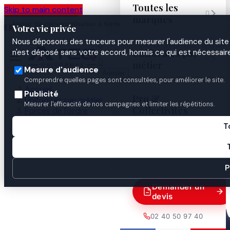
Toutes les
Skip to main content

marques
Atelier de personnalisation à Nantes
02 40 50 97
Espace
Votre vie privée
·
depuis 2003
40
Pro
Nous déposons des traceurs pour mesurer l'audience du site 

Uniformes par
n'est déposé sans votre accord, hormis ce qui est nécessaire


métier
Mesure d'audience
Annuler
Comprendre quelles pages sont consultées, pour améliorer le site.
Accueil
Publicité
Pro &
Uniformes par métier
Mesurer l'efficacité de nos campagnes et limiter les répétitions.
Collectivités
Forces de l'ordre
Affaires maritimes
T
Polo double face Manches Courtes AFFAIRES
Guides
MARITIMES

P
Demander un
devis
02 40 50 97 40