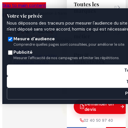
Toutes les
Skip to main content

marques
Atelier de personnalisation à Nantes
02 40 50 97
Espace
Votre vie privée
·
depuis 2003
40
Pro
Nous déposons des traceurs pour mesurer l'audience du site 

Uniformes par
n'est déposé sans votre accord, hormis ce qui est nécessaire


métier
Mesure d'audience
Annuler
Comprendre quelles pages sont consultées, pour améliorer le site.
Accueil
Publicité
Pro &
Uniformes par métier
Mesurer l'efficacité de nos campagnes et limiter les répétitions.
Collectivités
Forces de l'ordre
Gendarmerie
T
Armement
Guides
Ceinture Porte Arme Vega Holster 2ET01

P
Demander un
devis
02 40 50 97 40