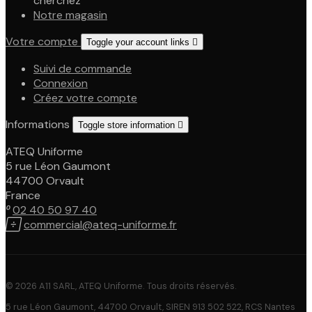
cherchez
Notre magasin
Votre compte
Toggle your account links

Suivi de commande
Connexion
Créez votre compte
Informations
Toggle store information

ATEQ Uniforme
5 rue Léon Gaumont
44700 Orvault
France

02 40 50 97 40

commercial@ateq-uniforme.fr
© 2026 A11 SARL, ATEQ Uniforme. Tous droits réservés.
5 rue Léon Gaumont, 44700 Orvault, SIREN 913 502 522, RCS Nantes