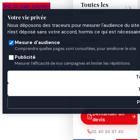
Toutes les
Skip to main content

marques
Atelier de personnalisation à Nantes
02 40 50 97
Espace
Votre vie privée
·
depuis 2003
40
Pro
Nous déposons des traceurs pour mesurer l'audience du site 

Uniformes par
n'est déposé sans votre accord, hormis ce qui est nécessaire


métier
Mesure d'audience
Annuler
Comprendre quelles pages sont consultées, pour améliorer le site.
Accueil
Publicité
Pro &
Uniformes par métier
Mesurer l'efficacité de nos campagnes et limiter les répétitions.
Collectivités
Police municipale & agents
ASVP / ATPM
T
LOCATION POLO M. COURTES B.BORDEAUX COTON
Guides

P
Demander un
devis
02 40 50 97 40