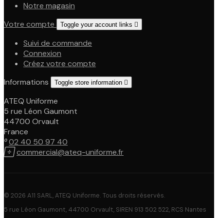
Notre magasin
Votre compte
Toggle your account links

Suivi de commande
Connexion
Créez votre compte
Informations
Toggle store information

ATEQ Uniforme
5 rue Léon Gaumont
44700 Orvault
France

02 40 50 97 40

commercial@ateq-uniforme.fr
© 2026 A11 SARL, ATEQ Uniforme. Tous droits réservés.
5 rue Léon Gaumont, 44700 Orvault, SIREN 913 502 522, RCS Nantes