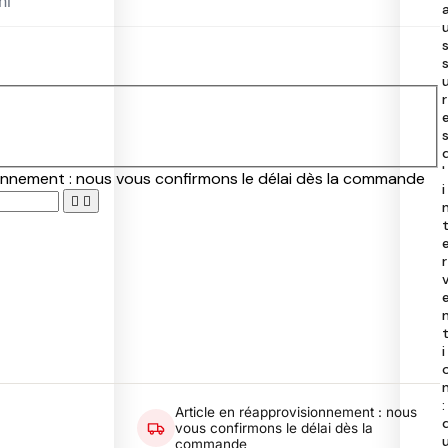
ni
40
50
97
40
r
'
ionnement : nous vous confirmons le délai dès la commande
i


r
i
:
Article en réapprovisionnement : nous
vous confirmons le délai dès la
commande