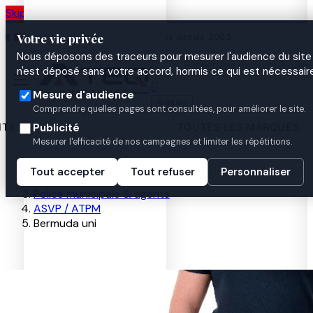
Skip to main content
Votre vie privée
Atelier de personnalisation à Nantes depuis 2003
Nous déposons des traceurs pour mesurer l'audience du site 

n'est déposé sans votre accord, hormis ce qui est nécessaire

Mesure d'audience
Annuler
Comprendre quelles pages sont consultées, pour améliorer le site.
ITS
TOUTES LES MARQUES
Publicité
Mesurer l'efficacité de nos campagnes et limiter les répétitions.
Accueil
Tout accepter
Tout refuser
Personnaliser
Uniformes par métier
Police municipale & agents
ASVP / ATPM
Bermuda uni