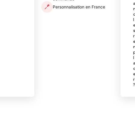
Personnalisation en France
l
r
l
r