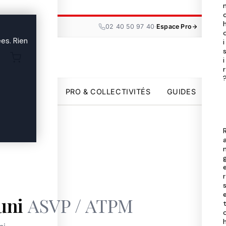
Tou
les

·
02 40 50 97 40
Espace Pro
ma
es. Rien
i
i
Uni
r

par
PRO & COLLECTIVITÉS
GUIDES
Pro
Col
Gui

r
uni
ASVP / ATPM
02