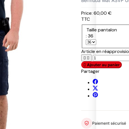
Bermuda Mat ASVP U
S
W
Price:
60,00 €
A
TTC
T
P
P
R
Taille pantalon
A
U
A
: 36
T
M
D
R
A
A
O
S
R
Article en réapprovis
L
A
1


F
9

Ajouter au panier
E
5
T
7
Partager
Y
R
S
T
O
U
O
B
M
E
U
M
R
I
T
O
U
Paiement sécurisé
T