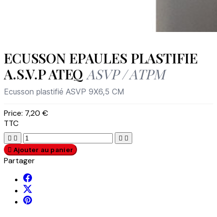
ECUSSON EPAULES PLASTIFIE
A.S.V.P ATEQ
ASVP / ATPM
Ecusson plastifié ASVP 9X6,5 CM
Price:
7,20 €
TTC





Ajouter au panier
Partager