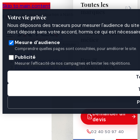
Toutes les
Skip to main content

marques
Atelier de personnalisation à Nantes
02 40 50 97
Espace
Votre vie privée
·
depuis 2003
40
Pro
Nous déposons des traceurs pour mesurer l'audience du site 

Uniformes par
n'est déposé sans votre accord, hormis ce qui est nécessaire


métier
Mesure d'audience
Annuler
Comprendre quelles pages sont consultées, pour améliorer le site.
Accueil
Publicité
Pro &
Uniformes par métier
Mesurer l'efficacité de nos campagnes et limiter les répétitions.
Collectivités
Police municipale & agents
ASVP / ATPM
T
ECUSSON EPAULES PLASTIFIE A.S.V.P ATEQ
Guides

P
Demander un
devis
02 40 50 97 40