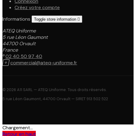
Connexion
Créez votre compte
Informations
Toggle store information

ATEQ Uniforme
5 rue Léon Gaumont
44700 Orvault
France

02 40 50 97 40

commercial@ateq-uniforme.fr
© 2026 A11 SARL — ATEQ Uniforme. Tous droits réservés.
5 rue Léon Gaumont, 44700 Orvault — SIRET 913 502 522
Chargement...
Retour en haut