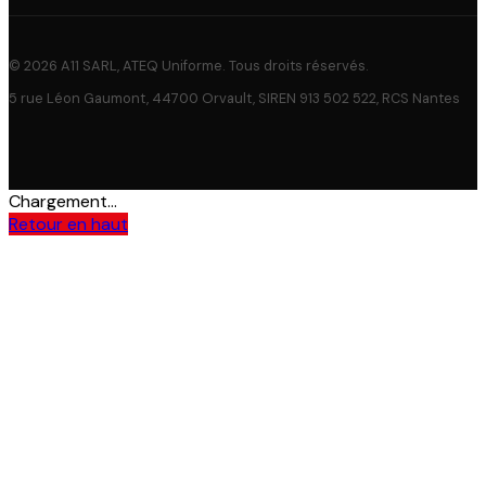
© 2026 A11 SARL, ATEQ Uniforme. Tous droits réservés.
5 rue Léon Gaumont, 44700 Orvault, SIREN 913 502 522, RCS Nantes
Chargement...
Retour en haut