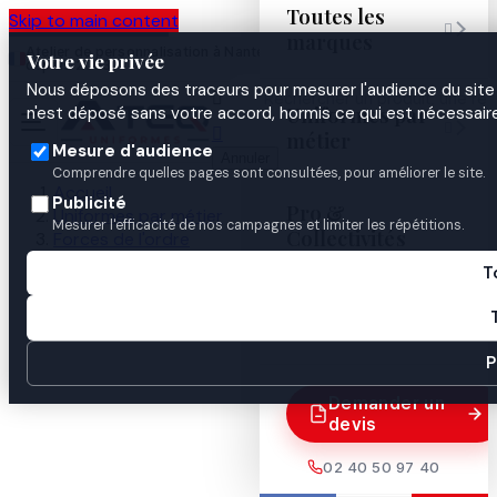
Toutes les
Skip to main content

marques
Atelier de personnalisation à Nantes
02 40 50 97
Espace
Votre vie privée
·
depuis 2003
40
Pro
Nous déposons des traceurs pour mesurer l'audience du site 

Uniformes par
n'est déposé sans votre accord, hormis ce qui est nécessaire


métier
Mesure d'audience
Annuler
Comprendre quelles pages sont consultées, pour améliorer le site.
Accueil
Publicité
Pro &
Uniformes par métier
Mesurer l'efficacité de nos campagnes et limiter les répétitions.
Collectivités
Forces de l'ordre
Gendarmerie
T
Identification & insignes
Guides
Galon de bas de manches MDL CHEF

P
Demander un
devis
02 40 50 97 40