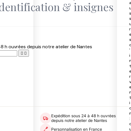
Identification & insignes
40
50
97
40
r
8 h ouvrées depuis notre atelier de Nantes
'


i
r
i
Expédition sous 24 à 48 h ouvrées
:
depuis notre atelier de Nantes
Personnalisation en France