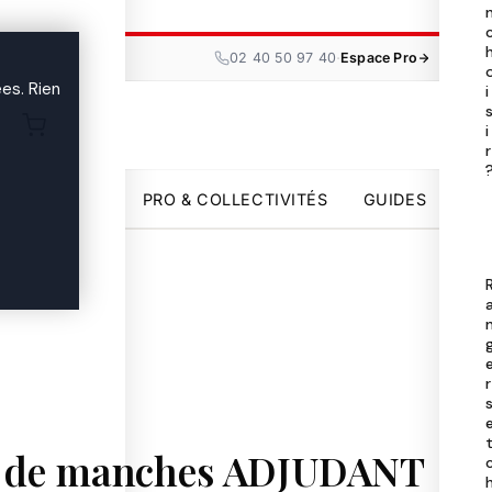
Tou
les

·
02 40 50 97 40
Espace Pro
ma
es. Rien
i
i
Uni
r

par
PRO & COLLECTIVITÉS
GUIDES
Pro
Col
Gui

r
s de manches ADJUDANT
02