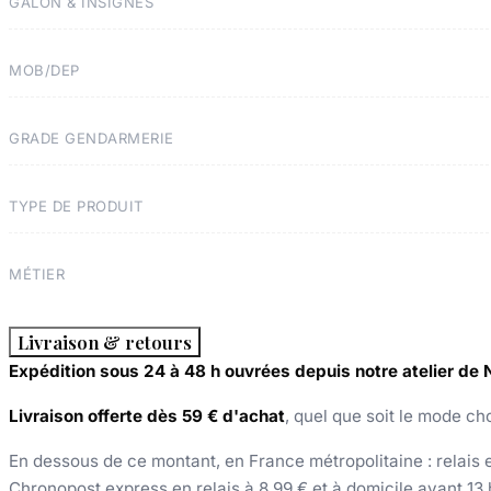
GALON & INSIGNES
MOB/DEP
GRADE GENDARMERIE
TYPE DE PRODUIT
MÉTIER
Livraison & retours
Expédition sous 24 à 48 h ouvrées depuis notre atelier de
Livraison offerte dès 59 € d'achat
, quel que soit le mode cho
En dessous de ce montant, en France métropolitaine : relais et
Chronopost express en relais à 8,99 € et à domicile avant 13 