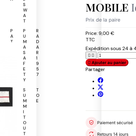
MOBILE
S
W
A
Prix de la paire
T
P
P
R
Price:
9,00 €
A
U
A
TTC
T
M
D
R
A
A
Expédition sous 24 à 4
O
S
R


L
A
1

Ajouter au panier
F
9
Partager
E
5
T
7
Y
R
S
T
O
U
O
B
M
E
U
M
R
I
T
O
Paiement sécurisé
U
T
Retours 14 jours