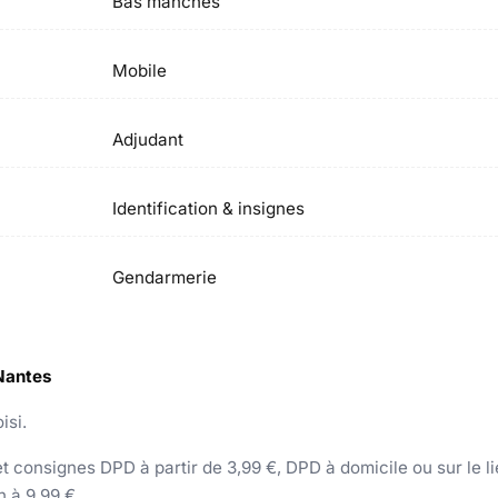
Bas manches
Mobile
Adjudant
Identification & insignes
Gendarmerie
 Nantes
isi.
 consignes DPD à partir de 3,99 €, DPD à domicile ou sur le lieu
h à 9,99 €.