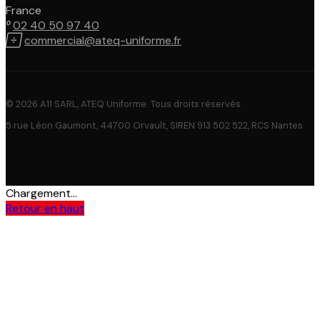
France

02 40 50 97 40

commercial@ateq-uniforme.fr
© 2026 A11 SARL, ATEQ Uniforme. Tous droits réservés.
5 rue Léon Gaumont, 44700 Orvault, SIREN 913 502 522, RCS Nantes
Chargement...
Retour en haut