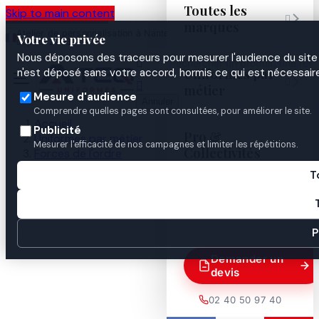
Toutes les
Skip to main content

marques
Atelier de personnalisation à Nantes
02 40 50 97
Espace
Votre vie privée
·
depuis 2003
40
Pro
Nous déposons des traceurs pour mesurer l'audience du site 

Uniformes par
n'est déposé sans votre accord, hormis ce qui est nécessaire


métier
Mesure d'audience
Annuler
Comprendre quelles pages sont consultées, pour améliorer le site.
Accueil
Publicité
Pro &
Uniformes par métier
Mesurer l'efficacité de nos campagnes et limiter les répétitions.
Collectivités
Forces de l'ordre
Gendarmerie
T
Identification & insignes
Guides
Galon Bas de manches vareuse MAJOR MOBILE

P
Demander un
devis
02 40 50 97 40