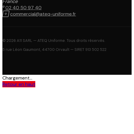
France

02 40 50 97 40

commercial@ateq-uniforme.fr
© 2026 A11 SARL — ATEQ Uniforme. Tous droits réservés.
5 rue Léon Gaumont, 44700 Orvault — SIRET 913 502 522
Chargement...
Retour en haut