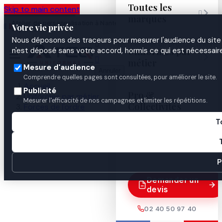
Toutes les
Skip to main content

marques
Atelier de personnalisation à Nantes
02 40 50 97
Espace
Votre vie privée
·
depuis 2003
40
Pro
Nous déposons des traceurs pour mesurer l'audience du site 

Uniformes par
n'est déposé sans votre accord, hormis ce qui est nécessaire


métier
Mesure d'audience
Annuler
Comprendre quelles pages sont consultées, pour améliorer le site.
Accueil
Publicité
Pro &
Uniformes par métier
Mesurer l'efficacité de nos campagnes et limiter les répétitions.
Collectivités
Forces de l'ordre
Gendarmerie
T
Identification & insignes
Guides
Galon bas de manches COMMANDANT mobile

P
Demander un
devis
02 40 50 97 40