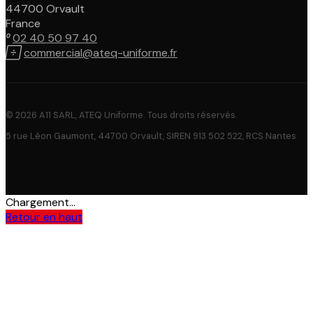
44700 Orvault
France

02 40 50 97 40

commercial@ateq-uniforme.fr
© 2026 A11 SARL, ATEQ Uniforme. Tous droits réservés.
5 rue Léon Gaumont, 44700 Orvault, SIREN 913 502 522, RCS Nantes
Chargement...
Retour en haut