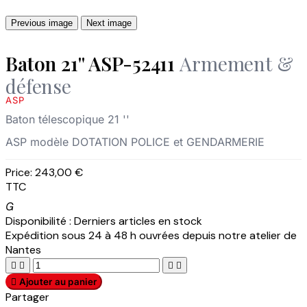
Previous image
Next image
Baton 21'' ASP-52411
Armement &
défense
ASP
Baton télescopique 21 ''
ASP modèle DOTATION POLICE et GENDARMERIE
Price:
243,00 €
TTC

Disponibilité :
Derniers articles en stock
Expédition sous 24 à 48 h ouvrées depuis notre atelier de
Nantes





Ajouter au panier
Partager