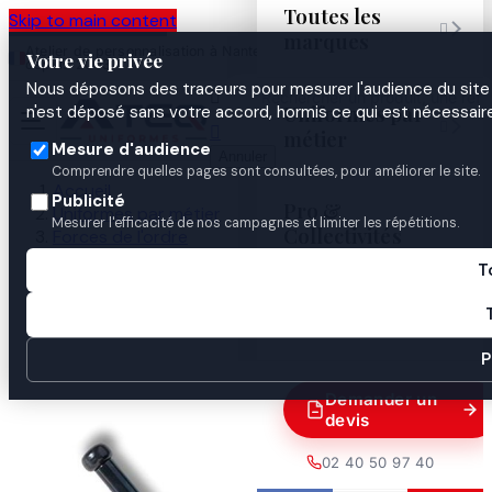
Toutes les
Skip to main content

marques
Atelier de personnalisation à Nantes
02 40 50 97
Espace
Votre vie privée
·
depuis 2003
40
Pro
Nous déposons des traceurs pour mesurer l'audience du site 

Uniformes par
n'est déposé sans votre accord, hormis ce qui est nécessaire


métier
Mesure d'audience
Annuler
Comprendre quelles pages sont consultées, pour améliorer le site.
Accueil
Publicité
Pro &
Uniformes par métier
Mesurer l'efficacité de nos campagnes et limiter les répétitions.
Collectivités
Forces de l'ordre
Gendarmerie
T
Armement & défense
Guides
Baton 21'' ASP-52411

P
Demander un
devis
02 40 50 97 40