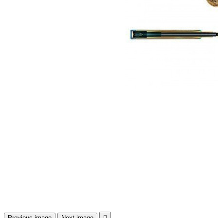
Previous image
Next image
