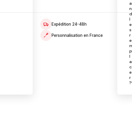
a
n
l
e
Expédition 24-48h
s
r
Personnalisation en France
e
l
a
c
e
r
?