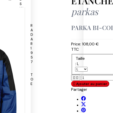
ETANCHE
S
parkas
W
A
T
P
P
R
PARKA BI-COLO
A
U
A
T
M
D
R
A
A
Price:
108,00 €
O
S
R
L
A
1
TTC
F
9
E
5
Taille
T
7
: L
Y
R
S
T


O
U
O
B
M
E

Ajouter au panier
U
M
Partager
R
I
T
O
U
T