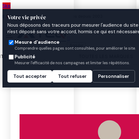
Skip to main content
Votre vie privée
Atelier de personnalisation à Nantes depuis 2003
Nous déposons des traceurs pour mesurer l'audience du site 

n'est déposé sans votre accord, hormis ce qui est nécessaire

Mesure d'audience
Annuler
Comprendre quelles pages sont consultées, pour améliorer le site.
ITS
TOUTES LES MARQUES
Publicité
Mesurer l'efficacité de nos campagnes et limiter les répétitions.
Accueil
Tout accepter
Tout refuser
Personnaliser
Livraison Mondial relay