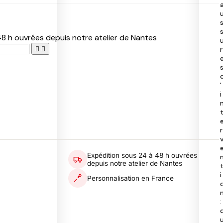
40
50
97
40
8 h ouvrées depuis notre atelier de Nantes
r


'
i
r
Expédition sous 24 à 48 h ouvrées
depuis notre atelier de Nantes
i
Personnalisation en France
: