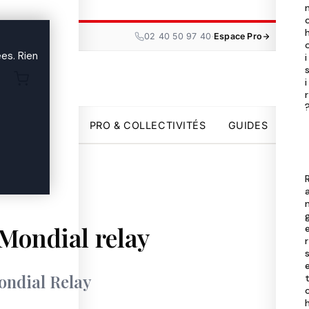
Tou
les

·
02 40 50 97 40
Espace Pro
ma
es. Rien
i
i
Uni
r

par
PRO & COLLECTIVITÉS
GUIDES
Pro
Col
Gui

 Mondial relay
r
Mondial Relay
02