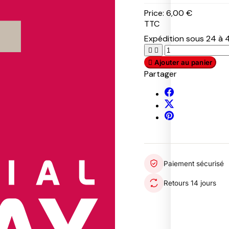
S
Price:
6,00 €
W
TTC
A
T
Expédition sous 24 à 4


P
P
R
A
U
A

Ajouter au panier
T
M
D
Partager
R
A
A
O
S
R
L
A
1
F
9
E
5
T
7
Y
R
S
T
O
U
O
Paiement sécurisé
B
M
E
U
M
Retours 14 jours
R
I
T
O
U
T