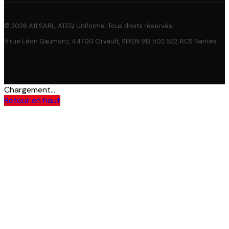
© 2026 A11 SARL, ATEQ Uniforme. Tous droits réservés.
5 rue Léon Gaumont, 44700 Orvault, SIREN 913 502 522, RCS Nantes
Chargement...
Retour en haut