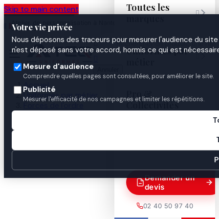
Toutes les
Skip to main content

marques
Atelier de personnalisation à Nantes
02 40 50 97
Espace
Votre vie privée
·
depuis 2003
40
Pro
Nous déposons des traceurs pour mesurer l'audience du site 

Uniformes par
n'est déposé sans votre accord, hormis ce qui est nécessaire


métier
Mesure d'audience
Annuler
Comprendre quelles pages sont consultées, pour améliorer le site.
Accueil
Publicité
Pro &
Uniformes par métier
Mesurer l'efficacité de nos campagnes et limiter les répétitions.
Collectivités
Forces de l'ordre
Gendarmerie
T
Identification & insignes
Guides
Ecu brodé OPJ gendarmerie

P
Demander un
devis
02 40 50 97 40