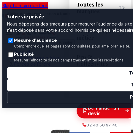
Toutes les
Skip to main content

marques
Atelier de personnalisation à Nantes
02 40 50 97
Espace
Votre vie privée
·
depuis 2003
40
Pro
Nous déposons des traceurs pour mesurer l'audience du site 

Uniformes par
n'est déposé sans votre accord, hormis ce qui est nécessaire


métier
Mesure d'audience
Annuler
Comprendre quelles pages sont consultées, pour améliorer le site.
Accueil
Publicité
Pro &
Uniformes par métier
Mesurer l'efficacité de nos campagnes et limiter les répétitions.
Collectivités
Forces de l'ordre
Gendarmerie
T
Identification & insignes
Guides
ECU PLASTIQUE BRETAGNE

P
Demander un
devis
02 40 50 97 40