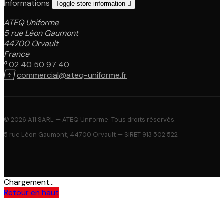
Informations
Toggle store information

ATEQ Uniforme
5 rue Léon Gaumont
44700 Orvault
France

02 40 50 97 40

commercial@ateq-uniforme.fr
© 2026 A11 SARL — ATEQ Uniforme. Tous droits réservés.
5 rue Léon Gaumont, 44700 Orvault — SIRET 913 502 522
Chargement...
Retour en haut