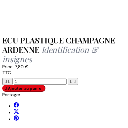
ECU PLASTIQUE CHAMPAGNE
ARDENNE
Identification &
insignes
Price:
7,80 €
TTC





Ajouter au panier
Partager