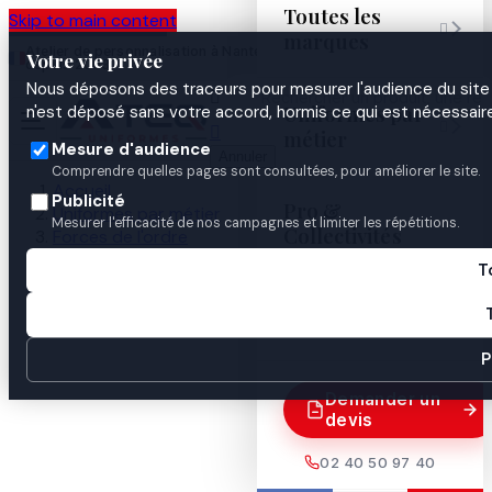
Toutes les
Skip to main content

marques
Atelier de personnalisation à Nantes
02 40 50 97
Espace
Votre vie privée
·
depuis 2003
40
Pro
Nous déposons des traceurs pour mesurer l'audience du site 

Uniformes par
n'est déposé sans votre accord, hormis ce qui est nécessaire


métier
Mesure d'audience
Annuler
Comprendre quelles pages sont consultées, pour améliorer le site.
Accueil
Publicité
Pro &
Uniformes par métier
Mesurer l'efficacité de nos campagnes et limiter les répétitions.
Collectivités
Forces de l'ordre
Gendarmerie
T
Identification & insignes
Guides
ECU PLASTIQUE CHAMPAGNE ARDENNE

P
Demander un
devis
02 40 50 97 40