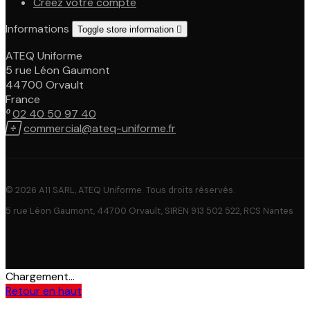
Créez votre compte
Informations
Toggle store information

ATEQ Uniforme
5 rue Léon Gaumont
44700 Orvault
France

02 40 50 97 40

commercial@ateq-uniforme.fr
© 2026 A11 SARL, ATEQ Uniforme. Tous droits réservés.
5 rue Léon Gaumont, 44700 Orvault, SIREN 913 502 522, RCS Nantes
Chargement...
Retour en haut