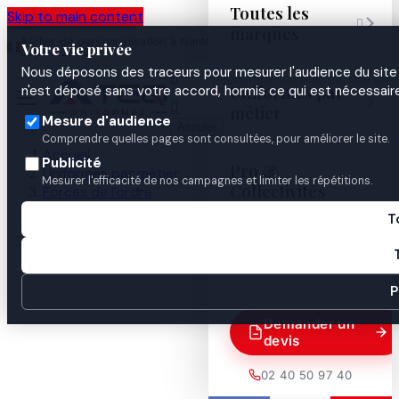
Toutes les
Skip to main content

marques
Atelier de personnalisation à Nantes
02 40 50 97
Espace
Votre vie privée
·
depuis 2003
40
Pro
Nous déposons des traceurs pour mesurer l'audience du site 

Uniformes par
n'est déposé sans votre accord, hormis ce qui est nécessaire


métier
Mesure d'audience
Annuler
Comprendre quelles pages sont consultées, pour améliorer le site.
Accueil
Publicité
Pro &
Uniformes par métier
Mesurer l'efficacité de nos campagnes et limiter les répétitions.
Collectivités
Forces de l'ordre
Gendarmerie
T
Identification & insignes
Guides
ECU PLASTIQUE BOURGOGNE

P
Demander un
devis
02 40 50 97 40