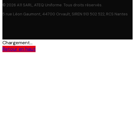
© 2026 A11 SARL, ATEQ Uniforme. Tous droits réservés.
5 rue Léon Gaumont, 44700 Orvault, SIREN 913 502 522, RCS Nantes
Chargement...
Retour en haut