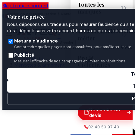
Toutes les
Skip to main content

marques
Atelier de personnalisation à Nantes
02 40 50 97
Espace
Votre vie privée
·
depuis 2003
40
Pro
Nous déposons des traceurs pour mesurer l'audience du site 

Uniformes par
n'est déposé sans votre accord, hormis ce qui est nécessaire


métier
Mesure d'audience
Annuler
Comprendre quelles pages sont consultées, pour améliorer le site.
Accueil
Publicité
Pro &
Nos produits
Mesurer l'efficacité de nos campagnes et limiter les répétitions.
Collectivités
Menottes & armement
TONFA ENTRAINEMENT
T
Guides

P
Demander un
devis
02 40 50 97 40