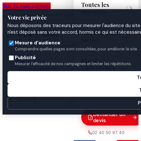
Toutes les
Skip to main content

marques
Atelier de personnalisation à Nantes
02 40 50 97
Espace
Votre vie privée
·
depuis 2003
40
Pro
Nous déposons des traceurs pour mesurer l'audience du site 

Uniformes par
n'est déposé sans votre accord, hormis ce qui est nécessaire


métier
Mesure d'audience
Annuler
Comprendre quelles pages sont consultées, pour améliorer le site.
Accueil
Publicité
Pro &
Nos produits
Mesurer l'efficacité de nos campagnes et limiter les répétitions.
Collectivités
Lampes & optique
Lampe Tactique, Police, SPERAS T50K 4000 LM
T
Guides

-20,00 €
P
Demander un
devis
02 40 50 97 40