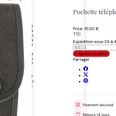
S
W
Pochette tél
A
T
P
P
R
Price:
15,00 €
A
U
A
TTC
T
M
D
R
A
A
Expédition sous 24 à 4
O
S
R


L
A
1

Ajouter au panier
F
9
E
5
Partager
T
7
Y
R
S
T
O
U
O
B
M
E
U
M
R
I
T
O
Paiement sécurisé
U
T
Retours 14 jours