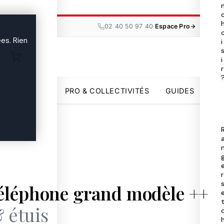
Tou
les

·
02 40 50 97 40
Espace Pro
ma
es. Rien
i
i
Uni
r

par
PRO & COLLECTIVITÉS
GUIDES
Pro
Col
Gui

r
téléphone grand modèle ++
 étuis
02