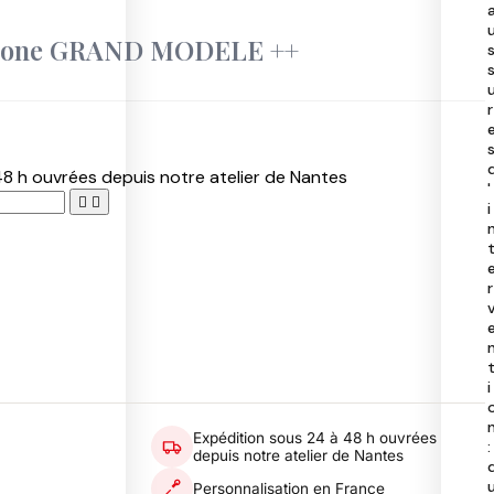
40
50
éphone GRAND MODELE ++
97
40
r
8 h ouvrées depuis notre atelier de Nantes
'


i
r
i
Expédition sous 24 à 48 h ouvrées
:
depuis notre atelier de Nantes
Personnalisation en France